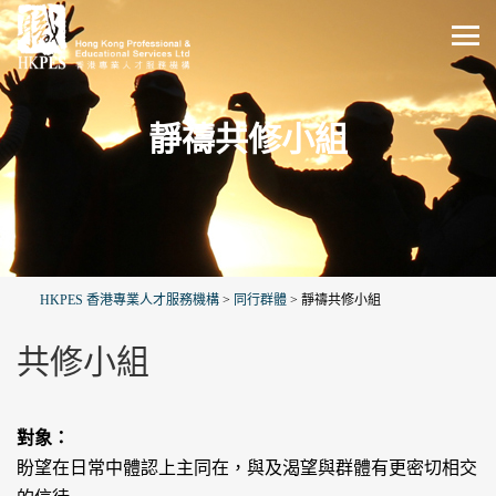
靜禱共修小組
HKPES 香港專業人才服務機構
>
同行群體
>
靜禱共修小組
共修小組
對象：
盼望在日常中體認上主同在，與及渴望與群體有更密切相交