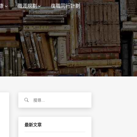
康
職涯規劃
復職同行計劃
搜
尋
關
鍵
字:
最新文章