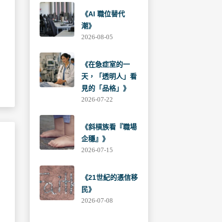
《AI 職位替代
潮》
2026-08-05
《在急症室的一
天，「透明人」看
見的「品格」》
2026-07-22
《斜槓族看『職場
企穩』》
2026-07-15
《21世紀的憑信移
民》
2026-07-08