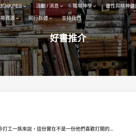
於HKPES
活動 / 消息
職場神學
靈性與精神健
職場資源
同行群體
支持我們
好書推介
打工一族來說，這份實在不是一份他們喜歡打開的...