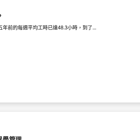
？
前的每週平均工時已達48.3小時，到了...
界學管理