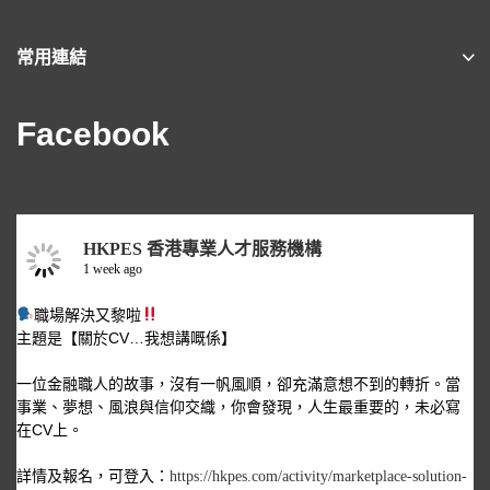
常用連結
Facebook
HKPES 香港專業人才服務機構
1 week ago
職場解決又黎啦
主題是【關於CV…我想講嘅係】
一位金融職人的故事，沒有一帆風順，卻充滿意想不到的轉折。當
事業、夢想、風浪與信仰交織，你會發現，人生最重要的，未必寫
在CV上。
詳情及報名，可登入：
https://hkpes.com/activity/marketplace-solution-