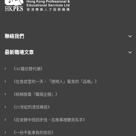
聯絡我們
最新職場文章
《AI 職位替代潮》
《在急症室的一天，「透明人」看見的「品格」》
《斜槓族看『職場企穩』》
《21世紀的憑信移民》
《在安靜中找回步伐，在故事裡聽見名字》
《一份不能辜負的信任》