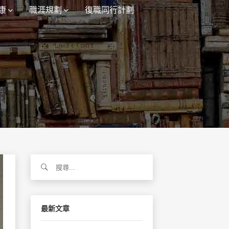
康
職涯規劃
復職同行計劃
搜
尋
關
鍵
字:
最新文章