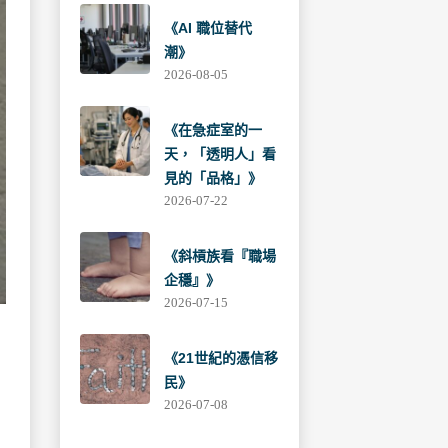
《AI 職位替代
潮》
2026-08-05
《在急症室的一
天，「透明人」看
見的「品格」》
2026-07-22
《斜槓族看『職場
企穩』》
2026-07-15
《21世紀的憑信移
民》
2026-07-08