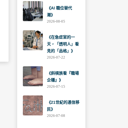
《AI 職位替代
潮》
2026-08-05
《在急症室的一
天，「透明人」看
見的「品格」》
2026-07-22
《斜槓族看『職場
企穩』》
2026-07-15
《21世紀的憑信移
民》
2026-07-08