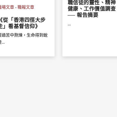
職信徒的靈性、精神
職場文章
-
職報文章
健康、工作價值調查
── 報告摘要
《從「香港四徑大步
...
走」看基督信仰》
經過苦中熬煉，生命得到蛻
...