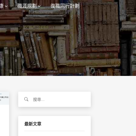
康
職涯規劃
復職同行計劃
搜
尋
關
鍵
字:
最新文章
在