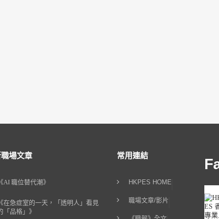
新職場文章
常用連結
F
《AI 職位替代潮》
HKPES HOME
職場文章/影片
《在急症室的一天，「透明人」看見
的「品格」》
《職報》全文