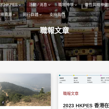
於HKPES
活動 / 消息
職場神學
靈性與精神健
職場資源
同行群體
支持我們
職報文章
職報文章
2023 HKPES 香港