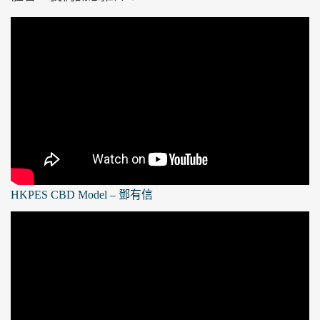
HKPES CBD Model – 鄧有信