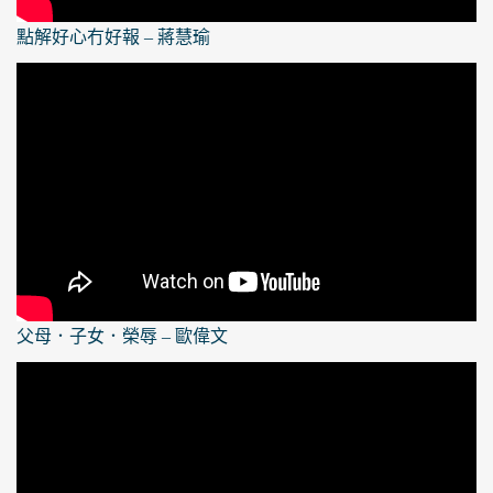
點解好心冇好報 – 蔣慧瑜
父母．子女．榮辱 – 歐偉文