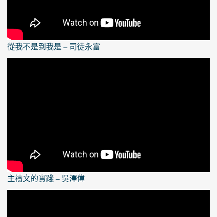
從我不是到我是 – 司徒永富
主禱文的實踐 – 吳澤偉