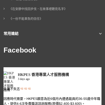
《在安靜中找回步伐，在故事裡聽見名字》
《一份不能辜負的信任》
常用連結
Facebook
HKPES 香港專業人才服務機構
3 days ago
失業不失志
因應時代需要，HKPES願意為近6個月內遭遇裁員的36-55歲中年職
人，提供4-6次免費職涯諮詢服務(原價$2,400-$3,600)。