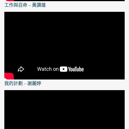
工作與召命 – 黃讚雄
我的計劃 – 謝麗婷