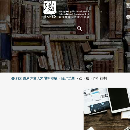
關
HKPES 香港專業人才服務機構
>
職涯規劃
>
召．職．同行計劃