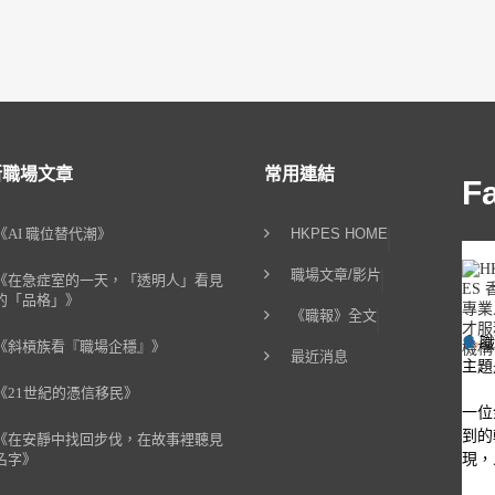
新職場文章
常用連結
F
《AI 職位替代潮》
HKPES HOME
職場文章/影片
《在急症室的一天，「透明人」看見
的「品格」》
《職報》全文
《斜槓族看『職場企穩』》
最近消息
主題
《21世紀的憑信移民》
一位
到的
《在安靜中找回步伐，在故事裡聽見
現，
名字》