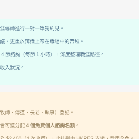
業職涯導師進行一對一單獨約見。
議，更重於辨識上帝在職場中的帶領。
4 節諮詢（每節 1 小時），深度整理職涯路徑。
收入狀況。
牧師、傳道、長老、執事）登記。
教會可獲分配
4 個免費個人諮詢名額
。
 $2,400（4 次收費），此計劃由 HKPES 支援，費用全免。