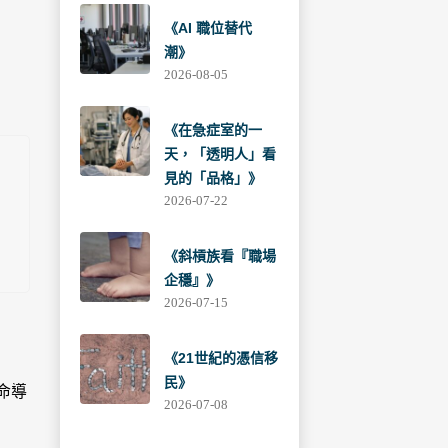
《AI 職位替代
潮》
2026-08-05
《在急症室的一
天，「透明人」看
見的「品格」》
2026-07-22
《斜槓族看『職場
企穩』》
2026-07-15
《21世紀的憑信移
民》
命導
2026-07-08