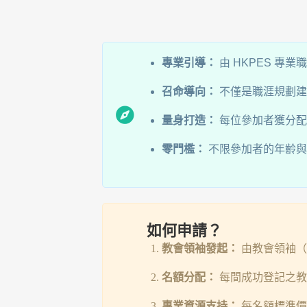
專業引導：
由 HKPES 專
召命導向：
不僅是職涯規劃建
量身打造：
每位參加者獲分配 
零門檻：
不限參加者的年齡與
如何申請？
教會領袖發起：
由教會領袖（
名額分配：
每間成功登記之
專業資源支持：
每名額標準價為