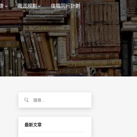
康
職涯規劃
復職同行計劃
搜
尋
關
鍵
字:
最新文章