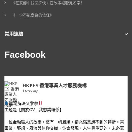
《在安靜中找回步伐，在故事裡聽見名字》
《一份不能辜負的信任》
常用連結
Facebook
HKPES 香港專業人才服務機構
1 week ago
職場解決又黎啦
主題是【關於CV…我想講嘅係】
一位金融職人的故事，沒有一帆風順，卻充滿意想不到的轉折。當
事業、夢想、風浪與信仰交織，你會發現，人生最重要的，未必寫