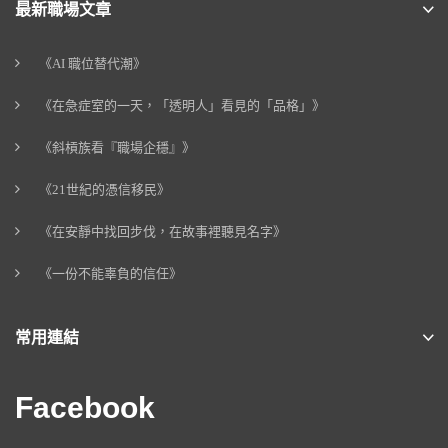
最新職場文章
《AI 職位替代潮》
《在急症室的一天，「透明人」看見的「品格」》
《斜槓族看『職場企穩』》
《21世紀的憑信移民》
《在安靜中找回步伐，在故事裡聽見名字》
《一份不能辜負的信任》
常用連結
Facebook