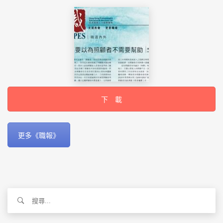
下 載
更多《職報》
搜
尋
關