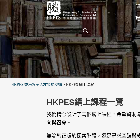
關
HKPES 香港專業人才服務機構
>
HKPES 網上課程
HKPES網上課程一覽
我們精心設計了兩個網上課程，希望幫助
向與召命。
無論您正處於探索階段，還是尋求突破與