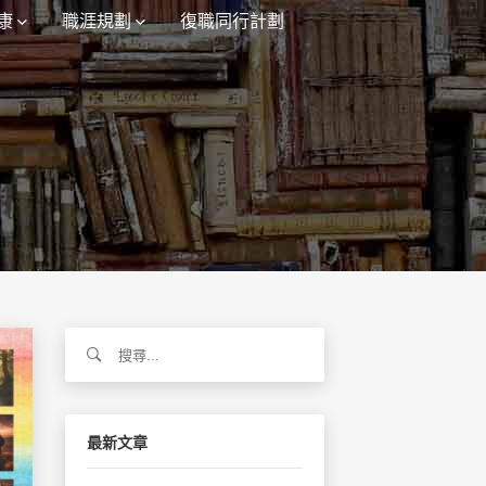
康
職涯規劃
復職同行計劃
搜
尋
關
鍵
字:
最新文章