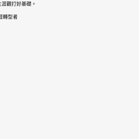
生涯觀打好基礎。
涯轉型者