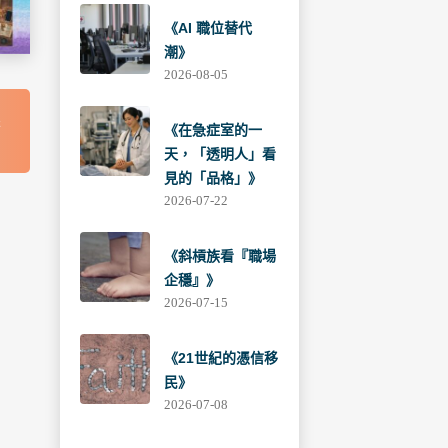
《AI 職位替代
潮》
2026-08-05
課
《在急症室的一
天，「透明人」看
見的「品格」》
2026-07-22
《斜槓族看『職場
企穩』》
2026-07-15
《21世紀的憑信移
民》
2026-07-08