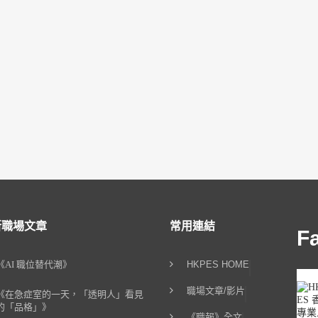
新職場文章
常用連結
F
《AI 職位替代潮》
HKPES HOME
職場文章/影片
《在急症室的一天，「透明人」看見
的「品格」》
《職報》全文