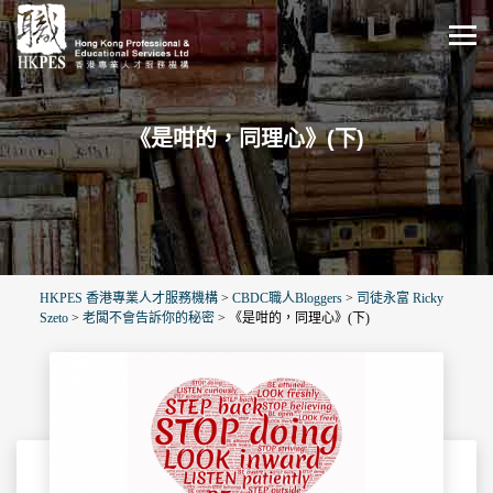
《是咁的，同理心》(下)
HKPES 香港專業人才服務機構
>
CBDC職人Bloggers
>
司徒永富 Ricky
Szeto
>
老闆不會告訴你的秘密
>
《是咁的，同理心》(下)