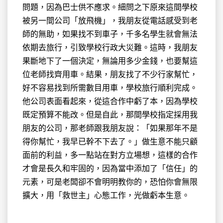
問題，因為巴士供不應求。細問之下原來這間學校
被另一間公司「放飛機」，我朋友從電話感受到老
師的無助，如果找不到車子，千多名學生就會無法
依期去旅行，引致學校行政大災難。這時，我朋友
果斷地下了一個決定，無論用多少金錢，也要幫這
位老師找齊用車。結果，朋友找了不少行家幫忙，
好不容易找到所需數目用車，學校旅行順利完成。
他公司表面看起來，從這合作中虧了本，因為學校
既定預算不能改。但是自此，那間學校指定採用我
朋友的公司，那老師跟我朋友說：「如果那年不是
得你幫忙，我早已幹不下去了。」做生意不能只顧
面前的利益，多一點站在對方立場想，這樣的合作
才會是長久和牢固的，因為當中添加了「信任」的
元素，可是老闆卻不會明明教你的，恐怕你會無限
擴大，用「救世主」心態工作，光做虧本生意。