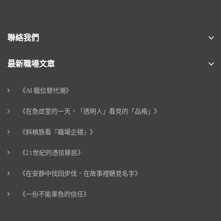
聯絡我們
最新職場文章
《AI 職位替代潮》
《在急症室的一天，「透明人」看見的「品格」》
《斜槓族看『職場企穩』》
《21世紀的憑信移民》
《在安靜中找回步伐，在故事裡聽見名字》
《一份不能辜負的信任》