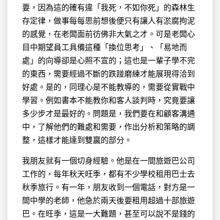
要，因為這的確有違「我死，不如你死」的森林生
存定律，做事每每思前想後便只有讓人有淤腐拘泥
的感覺，在老闆面前彷佛非大氣之才。可是老闆心
目中期望員工具備這種「換位思考」、「易地而
處」的向導卻是心照不宣的；這也是一輩子學不完
的東西，需要經過不斷的跌踫磨練才能展現得洽到
好處。是的，同理心是不能教導的，需要從實戰中
學習。例如書本不能教你和客人談判時，究竟要讓
多少步才是最好的。問題是，我們要在和顧客溝通
中，了解他們的難處和需要，作出分析和策略的調
整，這樣才能達到雙贏的部分。
我朋友就有一個切身經驗。他是在一間旅遊巴公司
工作的，每年秋天旺季，都有不少學校租用巴士去
秋季旅行。有一年，朋友收到一個電話，對方是一
間中學的老師，他急於兩天後要租用超過十部旅遊
巴。在旺季，這是一大難題，甚至可以說不是錢的