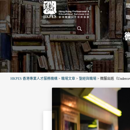
關
HKPES 香港專業人才服務機構
>
職場文章
>
聖經與職場
>
微服出巡（Undercov