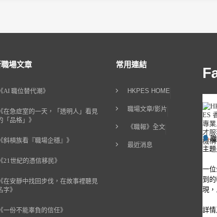
新職場文章
常用連結
F
《AI 職位替代潮》
HKPES HOME
職場文章/影片
《在急症室的一天，「透明人」看見
的「品格」》
《職報》全文
《斜槓族看『職場企穩』》
最近消息
主題
《21世紀的憑信移民》
一位
到的
《在安靜中找回步伐，在故事裡聽見
現，
名字》
詳情
《一份不能辜負的信任》