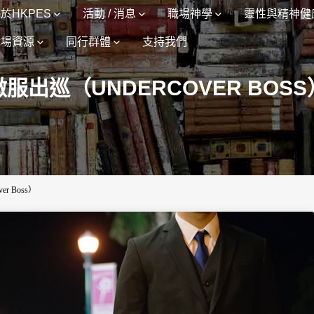
於HKPES
活動 / 消息
職場神學
靈性與精神健
職場資源
同行群體
支持我們
微服出巡（UNDERCOVER BOSS
er Boss）