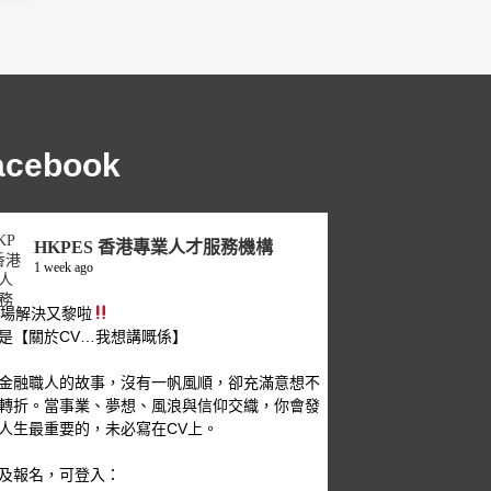
acebook
HKPES 香港專業人才服務機構
1 week ago
職場解決又黎啦
是【關於CV…我想講嘅係】
金融職人的故事，沒有一帆風順，卻充滿意想不
轉折。當事業、夢想、風浪與信仰交織，你會發
人生最重要的，未必寫在CV上。
及報名，可登入：