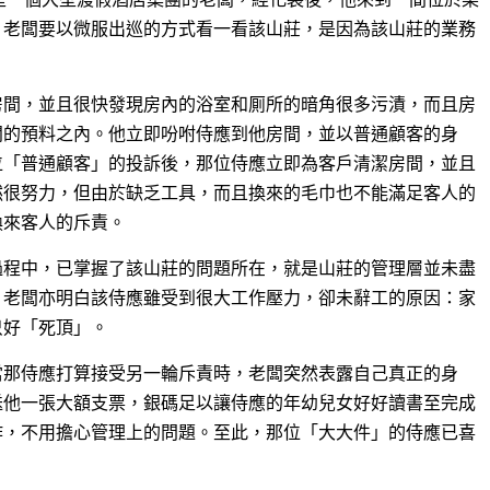
，老闆要以微服出巡的方式看一看該山莊，是因為該山莊的業務
房間，並且很快發現房內的浴室和厠所的暗角很多污漬，而且房
闆的預料之內。他立即吩咐侍應到他房間，並以普通顧客的身
位「普通顧客」的投訴後，那位侍應立即為客戶清潔房間，並且
然很努力，但由於缺乏工具，而且換來的毛巾也不能滿足客人的
換來客人的斥責。
過程中，已掌握了該山莊的問題所在，就是山莊的管理層並未盡
，老闆亦明白該侍應雖受到很大工作壓力，卻未辭工的原因：家
只好「死頂」。
當那侍應打算接受另一輪斥責時，老闆突然表露自己真正的身
送他一張大額支票，銀碼足以讓侍應的年幼兒女好好讀書至完成
作，不用擔心管理上的問題。至此，那位「大大件」的侍應已喜