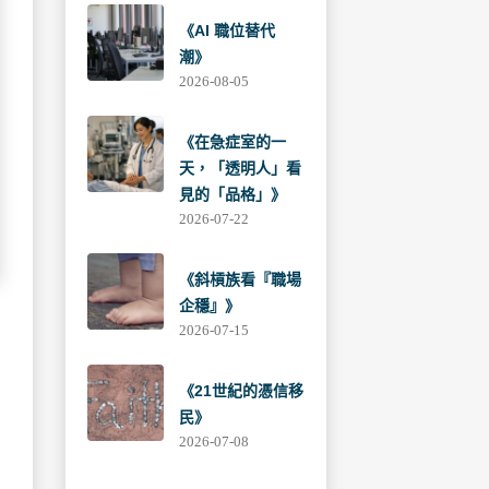
《AI 職位替代
潮》
2026-08-05
《在急症室的一
天，「透明人」看
見的「品格」》
2026-07-22
《斜槓族看『職場
企穩』》
2026-07-15
《21世紀的憑信移
民》
2026-07-08