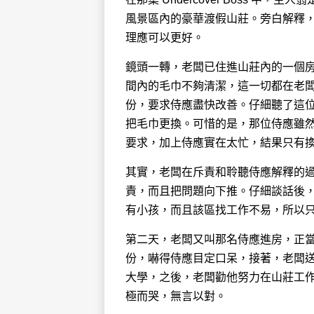
風景區內的豪華渡假山莊。旁白解釋
理應可以更好。
鏡頭一轉，老闆已住進山莊內的一個
間內的毛巾不夠清潔，這一切都在老
份，要求侍應盡快改善。仔細聽了這
把毛巾更換。可惜的是，那位侍應雖
要求，加上侍應實在太忙，結果只有
其實，老闆在斥責和聆聽侍應解釋的
責，而且把問題向下推。仔細談話後
有小孩，而且該區找工作不易，所以
第二天，老闆又叫那名侍應進房，正
份，嚇得侍應目定口呆，接著，老闆
大學，之後，老闆勸他努力在山莊工
極而哭，無言以對。