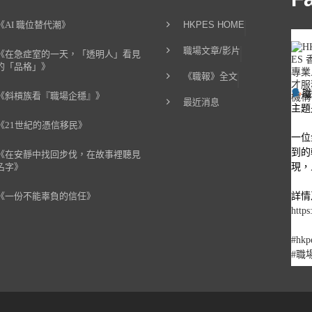
《AI 職位替代潮》
HKPES HOME
職場文章/影片
《在急症室的一天，「透明人」看見
的「品格」》
《職報》全文
《斜槓族看『職場企穩』》
最近消息
主題
《21世紀的憑信移民》
一位
到的
《在安靜中找回步伐，在故事裡聽見
現，
名字》
詳情
《一份不能辜負的信任》
https
#hkp
#職
1