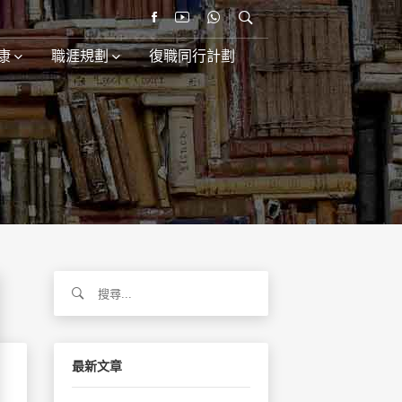
康
職涯規劃
復職同行計劃
搜
尋
關
鍵
字:
最新文章