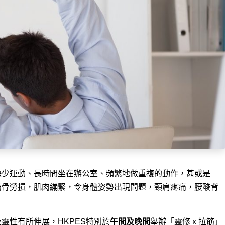
缺少運動、長時間坐在辦公室、頻繁地做重複的動作，甚或是
筋骨勞損，肌肉繃緊，令身體姿勢出現問題，頸肩疼痛，腰酸背
靈性有所伸展，HKPES特別於
午間及晚間
舉辦「靈修 x 拉筋」