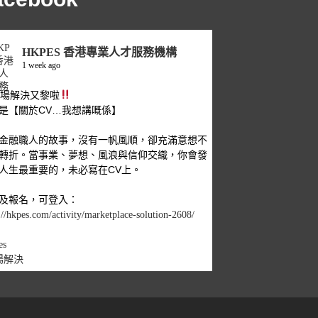
HKPES 香港專業人才服務機構
1 week ago
職場解決又黎啦
是【關於CV…我想講嘅係】
金融職人的故事，沒有一帆風順，卻充滿意想不
轉折。當事業、夢想、風浪與信仰交織，你會發
人生最重要的，未必寫在CV上。
及報名，可登入：
://hkpes.com/activity/marketplace-solution-2608/
es
場解決
1
View on Facebook