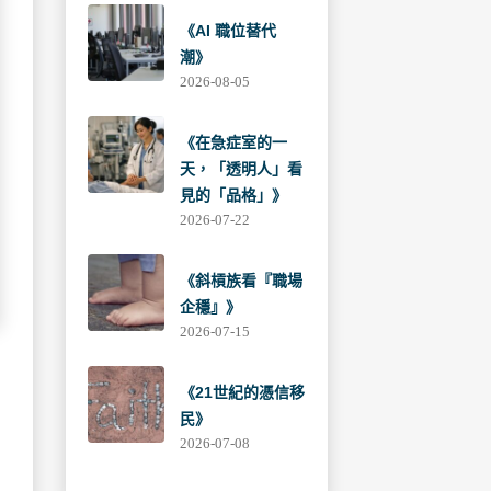
《AI 職位替代
潮》
2026-08-05
《在急症室的一
天，「透明人」看
見的「品格」》
2026-07-22
《斜槓族看『職場
企穩』》
2026-07-15
《21世紀的憑信移
民》
2026-07-08