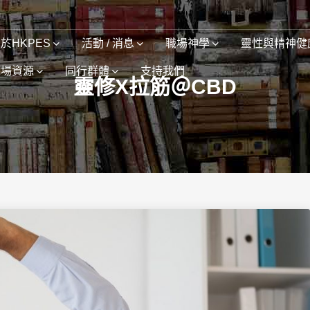
於HKPES
活動 / 消息
職場神學
靈性與精神健
職場資源
同行群體
支持我們
靈修X拉筋＠CBD