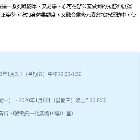
透過一系列既簡單、又易學、亦可在辦公室做到的拉筋伸展運
糾正姿勢，增加身體柔韌度，又融合靈修元素於拉筋運動中，使
0年1月3日（星期五）中午12:30-1:30
期一）、2020年1月8日（星期三）晚上7:30-8:30
業街10號電訊一代廣場19樓D1室）