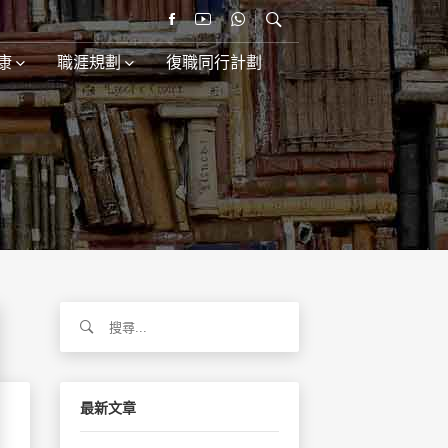
康
職涯規劃
復職同行計劃
搜
尋
關
鍵
字:
最新文章