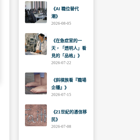
《AI 職位替代
潮》
2026-08-05
《在急症室的一
天，「透明人」看
見的「品格」》
2026-07-22
《斜槓族看『職場
企穩』》
2026-07-15
《21世紀的憑信移
民》
2026-07-08