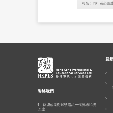
報名：同行者心靈
最
聯絡我們
觀塘成業街10號電訊一代廣場19樓
D1室