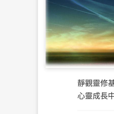
靜觀靈修基
心靈成長