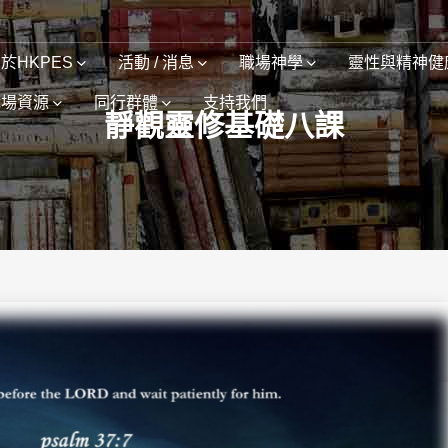
於HKPES
活動 / 消息
職場神學
靈性與精神健
職場資源
同行群體
支持我們
靜觀靈修基礎八課