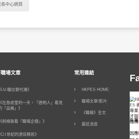
成長中心網頁
新職場文章
常用連結
F
《AI 職位替代潮》
HKPES HOME
職場文章/影片
《在急症室的一天，「透明人」看見
的「品格」》
《職報》全文
失業
《斜槓族看『職場企穩』》
最近消息
因應
《21世紀的憑信移民》