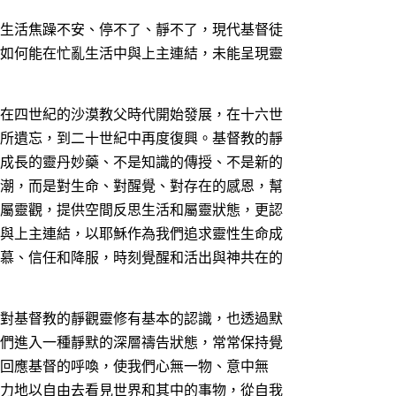
生活焦躁不安、停不了、靜不了，現代基督徒
如何能在忙亂生活中與上主連結，未能呈現靈
在四世紀的沙漠教父時代開始發展，在十六世
所遺忘，到二十世紀中再度復興。基督教的靜
成長的靈丹妙藥、不是知識的傳授、不是新的
潮，而是對生命、對醒覺、對存在的感恩，幫
屬靈觀，提供空間反思生活和屬靈狀態，更認
與上主連結，以耶穌作為我們追求靈性生命成
慕、信任和降服，時刻覺醒和活出與神共在的
對基督教的靜觀靈修有基本的認識，也透過默
們進入一種靜默的深層禱告狀態，常常保持覺
回應基督的呼喚，使我們心無一物、意中無
力地以自由去看見世界和其中的事物，從自我