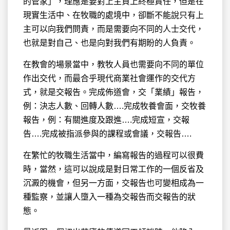
的管家」，理應是要對上主負上終極責任，但是在
現實生活中、在牧職的處境中，卻斷不能說只有上
主可以向我們問責，而是需要向不同的人士交代，
也就是對自己、也是向對我們有期盼的人負責。
在教會的場景當中，教牧人員也需要向不同的單位
作出交代，而最合乎現代商業社會運作的交代方
式，就是交報告。完成佈道會，交「業績」報告，
例：決志人數、回轉人數….完成牧養會面，交牧養
報告，例：有關進度及跟進….完成短宣，交報
告….完成被指派參與的課程或會議，交報告….
在繁忙的牧職生活當中，編寫報告的過程可以很費
時，當然，這可以說成是對日常工作的一個反省及
沉澱的機會，但另一方面，交報告也可變相成為一
種監察，並讓人墮入一種為交報告而交報告的狀
態。