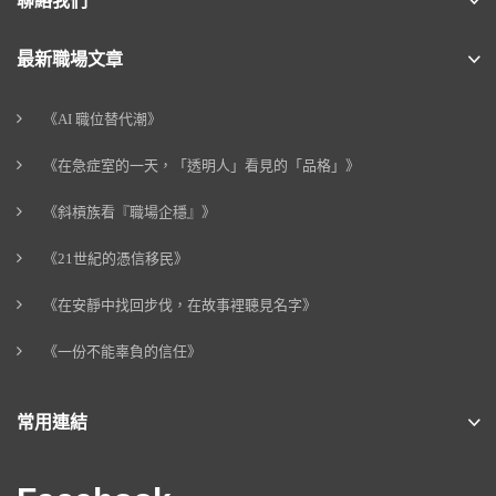
聯絡我們
最新職場文章
《AI 職位替代潮》
《在急症室的一天，「透明人」看見的「品格」》
《斜槓族看『職場企穩』》
《21世紀的憑信移民》
《在安靜中找回步伐，在故事裡聽見名字》
《一份不能辜負的信任》
常用連結