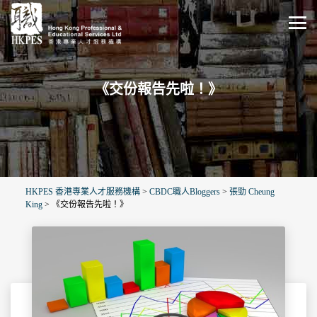
《交份報告先啦！》
HKPES 香港專業人才服務機構
>
CBDC職人Bloggers
>
張勁 Cheung
King
>
《交份報告先啦！》