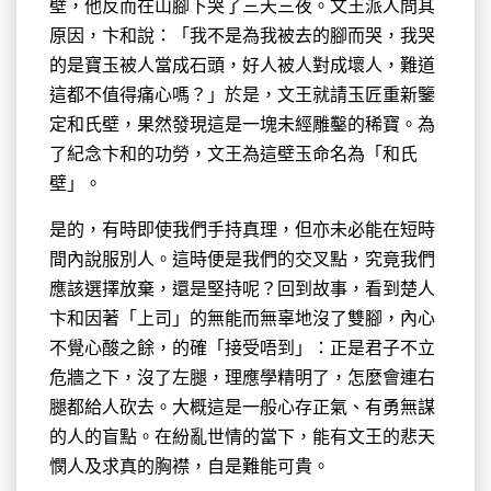
壁，他反而在山腳下哭了三天三夜。文王派人問其
原因，卞和說：「我不是為我被去的腳而哭，我哭
的是寶玉被人當成石頭，好人被人對成壞人，難道
這都不值得痛心嗎？」於是，文王就請玉匠重新鑒
定和氏壁，果然發現這是一塊未經雕鑿的稀寶。為
了紀念卞和的功勞，文王為這壁玉命名為「和氏
壁」。
是的，有時即使我們手持真理，但亦未必能在短時
間內說服別人。這時便是我們的交叉點，究竟我們
應該選擇放棄，還是堅持呢？回到故事，看到楚人
卞和因著「上司」的無能而無辜地沒了雙腳，內心
不覺心酸之餘，的確「接受唔到」：正是君子不立
危牆之下，沒了左腿，理應學精明了，怎麼會連右
腿都給人砍去。大概這是一般心存正氣、有勇無謀
的人的盲點。在紛亂世情的當下，能有文王的悲天
憫人及求真的胸襟，自是難能可貴。