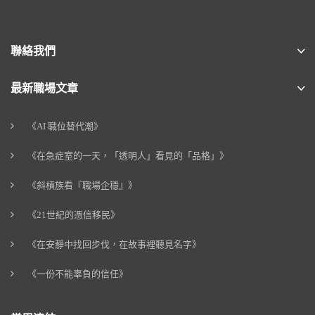
聯絡我們
最新職場文章
《AI 職位替代潮》
《在急症室的一天，「透明人」看見的「品格」》
《斜槓族看『職場企穩』》
《21世紀的憑信移民》
《在安靜中找回步伐，在故事裡聽見名字》
《一份不能辜負的信任》