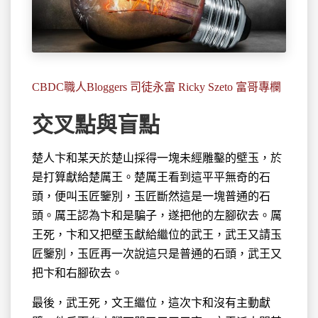
CBDC職人Bloggers 司徒永富 Ricky Szeto 富哥專欄
交叉點與盲點
楚人卞和某天於楚山採得一塊未經雕鑿的壁玉，於
是打算獻給楚厲王。
楚厲王看到這平平無奇的石
頭，便叫玉匠鑒別，玉匠斷然這是一塊普通的石
頭。厲王認為卞和是騙子，遂把他的左腳砍去。厲
王死，卞和又把壁玉獻給繼位的武王，武王又請玉
匠鑒別，玉匠再一次說這只是普通的石頭，武王又
把卞和右腳砍去。
最後，武王死，文王繼位，這次卞和沒有主動獻