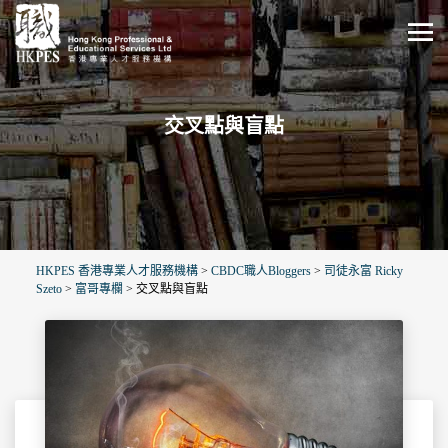
交叉點與盲點
HKPES 香港專業人才服務機構
>
CBDC職人Bloggers
>
司徒永富 Ricky
Szeto
>
富哥專欄
>
交叉點與盲點