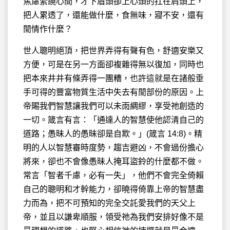
焦慮縈繞心間，才下眉頭卻上心頭的扛在肩頭上，
把人累透了，還能做什麼，食無味，寢不安，還有
閒情作什麼？
世人聰明絕頂，把世界弄得有聲有色，舒適安樂又
方便，可是在另一方面卻複雜得無以復加，同時也
把本來井井有條弄得一團糟，也許這就是在諸般垂
手可得的豐富物質生活中失去有閒部份的原因。上
帝賜我們智慧讓我們可以未雨綢繆，享受祂創造的
一切。箴言有言：「通達人的智慧使他認清自己的
道路；愚昧人的愚昧卻是自欺。」(箴言 14:8)。精
明的人以智慧審時度勢，趨吉避凶，不會過份擔心
將來，卻也不會像愚昧人掩耳盜鈴的什麼都不做。
常言「智者千慮，必有一失」，他們不會完全倚賴
自己的聰明和才幹能力，卻曉得倚靠上帝的智慧盡
力而為，把不可預知的完全交託愛我們的天父上
帝，並且以謙卑順服，領受祂為我們安排好像不是