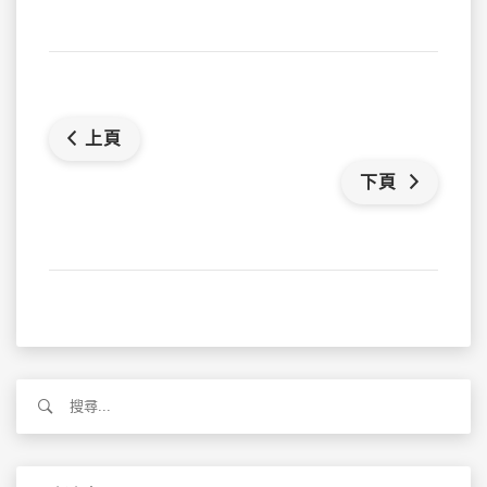
上頁
下頁
搜
尋
關
鍵
字: