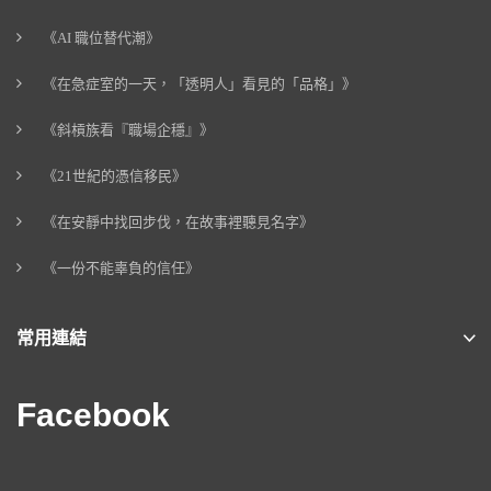
《AI 職位替代潮》
《在急症室的一天，「透明人」看見的「品格」》
《斜槓族看『職場企穩』》
《21世紀的憑信移民》
《在安靜中找回步伐，在故事裡聽見名字》
《一份不能辜負的信任》
常用連結
Facebook