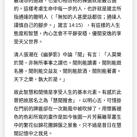
最理想的道路，也堅心相信祂的揀選就是最合適
的。這樣考慮生命中每一步的人，也許就是箴言所
指通達的聰明人（「無知的人甚麼話都信；通達人
謹慎自己的腳步。」箴言 14:15），有這樣的人生
態度和智慧，內心怎會不平靜安穩，優閒安逸的享
受天父世界。
清人張潮在《幽夢影》中論「閒」有言：「人莫樂
於閒，非無所事事之謂也。閒則能讀書，閒則能遊
名勝，閒則能交益友，閒則能飲酒，閒則能著書。
天下之樂，孰大於是。」
故此智慧和閒情是享受人生的基本元素。有感於此
曾把故居名之為「慧閒雅舍」，以明心志，可惜掛
在門前的牌匾卻在一次颱風中被吹掉了。用懷舊褪
色的色彩所寫的畫作是如今後園一片芳蕪雜草叢生
中的繁花似錦花團錦簇之景象，只不過是昔日在慧
閒記憶中之我見。