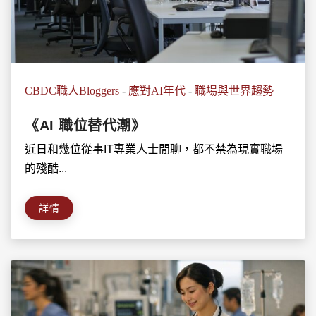
CBDC職人Bloggers
-
應對AI年代
-
職場與世界趨勢
《AI 職位替代潮》
近日和幾位從事IT專業人士閒聊，都不禁為現實職場
的殘酷...
詳情