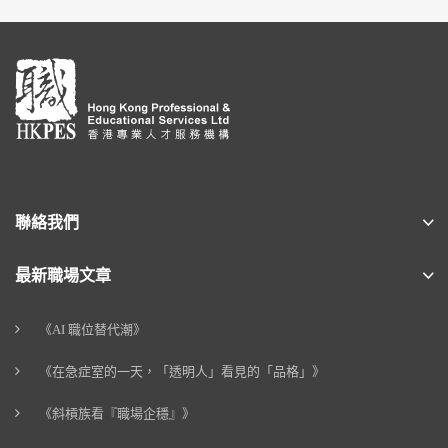
聯絡我們
最新職場文章
《AI 職位替代潮》
《在急症室的一天，「透明人」看見的「品格」》
《斜槓族看『職場企穩』》