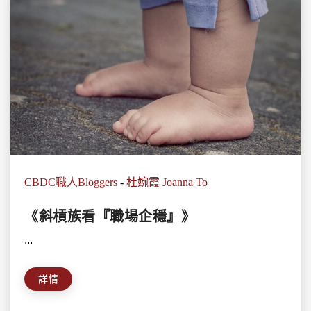
CBDC職人Bloggers
-
杜婉霞 Joanna To
《斜槓族看『職場企穩』》
...
詳情