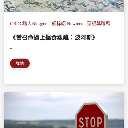
CBDC職人Bloggers
-
鍾梓昭 Newmen
-
聖經與職場
《當召命遇上搵食艱難：波阿斯》
...
詳情