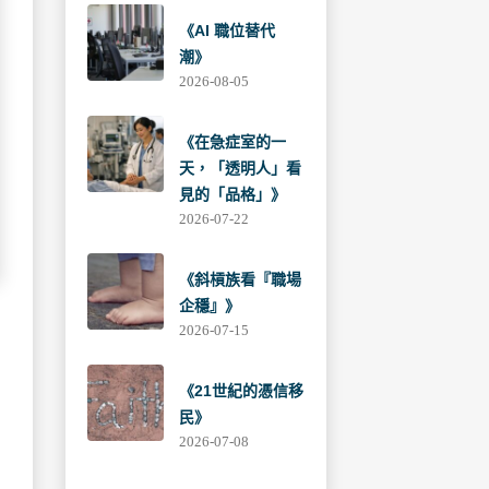
《AI 職位替代
潮》
2026-08-05
《在急症室的一
天，「透明人」看
見的「品格」》
2026-07-22
《斜槓族看『職場
企穩』》
2026-07-15
《21世紀的憑信移
民》
2026-07-08