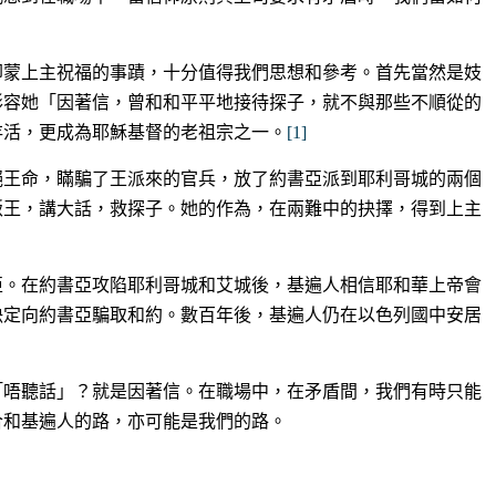
卻蒙上主祝福的事蹟，十分值得我們思想和參考。首先當然是妓
形容她「因著信，曾和和平平地接待探子，就不與那些不順從的
存活，更成為耶穌基督的老祖宗之一。
[1]
絕王命，瞞騙了王派來的官兵，放了約書亞派到耶利哥城的兩個
叛王，講大話，救探子。她的作為，在兩難中的抉擇，得到上主
亞。在約書亞攻陷耶利哥城和艾城後，基遍人相信耶和華上帝會
決定向約書亞騙取和約。數百年後，基遍人仍在以色列國中安居
「唔聽話」？就是因著信。在職場中，在矛盾間，我們有時只能
合和基遍人的路，亦可能是我們的路。