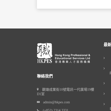
最
聯絡我們
觀塘成業街10號電訊一代廣場19樓
D1室
admin@hkpes.com
(+852) 2314 3331