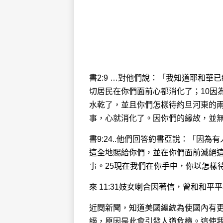
書2:9 …對他們說：「我知道耶和華
切居民在你們面前心都消化了；10因
水乾了，並且你們怎樣待約旦河東的兩
事，心就消化了。因你們的緣故，並
書9:24..他們回答約書亞說：「因
這全地賜給你們，並在你們面前滅絕
事。25現在我們在你手中，你以怎樣
來 11:31妓女喇合因著信，曾和和
近閱新聞，知道美國總統為使國內有更多
絕，原因是此會引發人道危機。這使