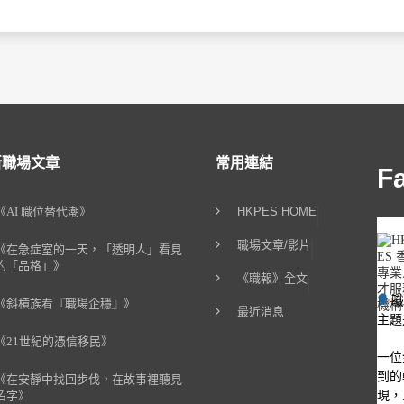
新職場文章
常用連結
F
《AI 職位替代潮》
HKPES HOME
職場文章/影片
《在急症室的一天，「透明人」看見
的「品格」》
《職報》全文
《斜槓族看『職場企穩』》
最近消息
主題
《21世紀的憑信移民》
一位
到的
《在安靜中找回步伐，在故事裡聽見
現，
名字》