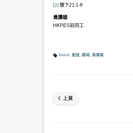
[2]
撒下21:1-9
黃讚雄
HKPES前同工
Enrich
,
聖經
,
職場
,
黃讚雄
上頁