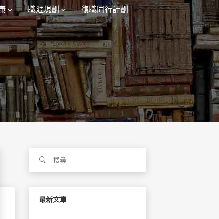
康
職涯規劃
復職同行計劃
搜
尋
關
鍵
字:
最新文章