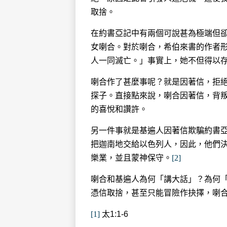
取捨。
在約書亞記中有兩個可說甚為極端但
女喇合。對於喇合，希伯來書的作者
人一同滅亡。」事實上，她不但得以
喇合作了甚麼事呢？就是因著信，拒
探子。直接點來說，喇合因著信，背
的喜悅和讚許。
另一件事就是基遍人因著信欺騙約書
把迦南地交給以色列人，因此，他們
樂業，並且蒙神保守。
[2]
喇合和基遍人為何「講大話」？為何
憑信取捨，甚至只能冒險作抉擇，喇
[1]
太1:1-6