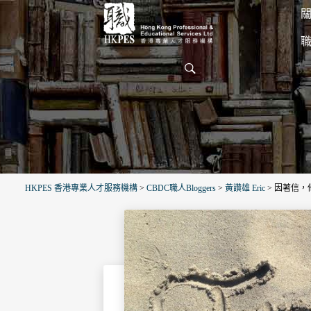
關
HKPES 香港專業人才服務機構
>
CBDC職人Bloggers
>
黃讚雄 Eric
>
因著信，