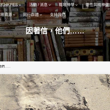
於HKPES
活動 / 消息
職場神學
靈性與精神健
職場資源
同行群體
支持我們
因著信，他們……
他們……