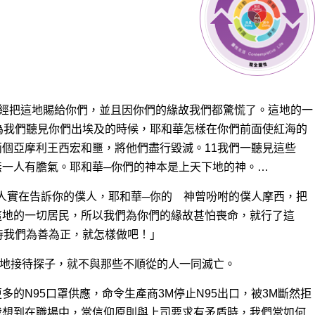
已經把這地賜給你們
，並且因你們的緣故我們都驚慌了。這地的一
為我們聽見你們出埃及的時候，耶和華怎樣在你們前面使紅海的
個亞摩利王西宏和噩，將他們盡行毀滅。11我們一聽見這些
無一人有膽氣。耶和華─你們的神本是上天下地的神。…
為有人實在告訴你的僕人，耶和華─你的 神曾吩咐的僕人摩西，把
這地的一切居民，所以我們為你們的緣故甚怕喪命，就行了這
待我們為善為正，就怎樣做吧！」
平平地接待探子，就不與那些不順從的人一同滅亡。
的N95口罩供應，命令生產商3M停止N95出口，被3M斷然拒
我想到在職場中，當信仰原則與上司要求有矛盾時，我們當如何