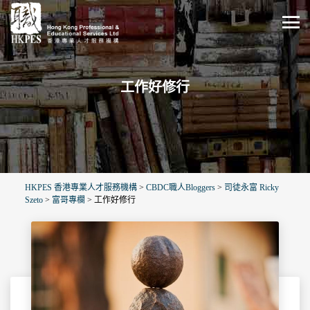
工作好修行
HKPES 香港專業人才服務機構
>
CBDC職人Bloggers
>
司徒永富 Ricky
Szeto
>
富哥專欄
>
工作好修行