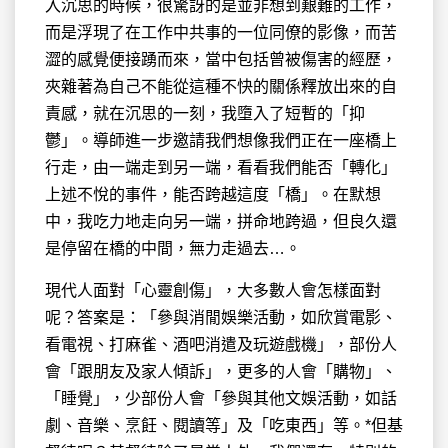
入沉思的時候，很驚訝的是並非想到艱難的工作，
而是浮現了在工作中共事的一位同僚的影像，而苦
澀的感覺便接踴而來，當中包括曾被傷害的經歷，
夾雜著為自己不能從這種不快的關係釋放出來的自
責感，就在沉思的一刻，我墮入了短暫的「抑
鬱」。導師進一步邀請我們想像我們正在一座橋上
行走，由一端走到另一端，看看我們能否「轉化」
上述不悅的事件，能否跨越這度「橋」。在默想
中，我吃力地走向另一端，拼命地跨過，但良久還
是停留在橋的中間，無力走過去…。
現代人面對「心靈創傷」，大多數人會怎樣面對
呢？答案是：「參與消閒娛樂活動，如欣賞電影、
看電視、打麻雀、酒吧消遣及玩遊戲機」，部份人
會「跟朋友及家人傾訴」，更多的人會「購物」、
「睡覺」，少部份人會「參與其他文娛活動，如話
劇、音樂、烹飪、閱讀等」及「吃東西」等。*但基