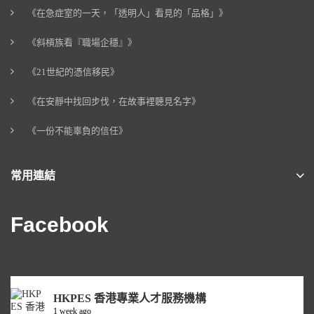
《在急症室的一天，「透明人」看見的「品格」》
《斜槓族看『職場企穩』》
《21世紀的憑信移民》
《在安靜中找回步伐，在故事裡聽見名字》
《一份不能辜負的信任》
常用連結
Facebook
HKPES 香港專業人才服務機構
1 week ago