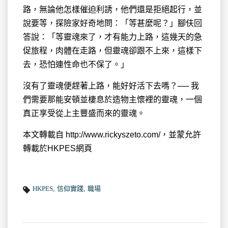
路，無論他怎樣催迫利誘，他們還是拒絕起行，並
說要等，探險家好奇地問：「等甚麼呢？」腳伕回
答說：「等靈魂來了，才有能力上路，這幾天的急
促旅程，肉體在走路，但靈魂卻跟不上來，這樣下
去，恐怕連性命也不保了。」
沒有了靈魂便趕著上路，能好好活下去嗎？── 我
們需要那能安頓並棲息於造物主懷裡的靈魂，一個
真正享受從上主豐盛而來的靈魂。
本文轉載自 http://www.rickyszeto.com/，並蒙允許
轉載於HKPES網頁
HKPES
,
信仰實踐
,
職場