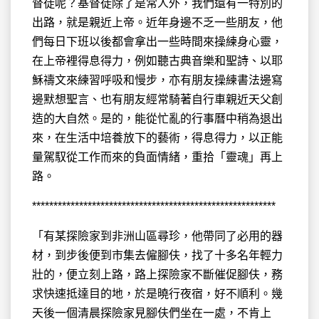
督徒呢？基督徒除了是常人外，我們還有一特別的
出路，就是親近上帝。近年身邊不乏一些朋友，他
們每日下班以後都會拿出一些時間來操練身心靈，
在上帝裡得息得力，例如聽古典音樂和聖詩、以耶
穌禱文來練習呼吸和慢步，亦有朋友操練書法邊寫
邊默想聖言、也有朋友經常騎著自行車親近天父創
造的大自然。是的，能從忙亂的行事曆中稍為退出
來，在生活中培養放下的藝術，得息得力，以正能
量駕馭從工作而來的負面情緒，重拾「靈魂」再上
路。
*********************************************************
「有某探險家到非洲山區尋珍，他帶同了必用的器
材，到步後便到市集去僱腳伕，找了十多名年輕力
壯的，便立刻上路，路上探險家不斷催促腳伕，務
求快速抵達目的地，於是曉行夜宿，好不順利。幾
天後一個清晨探險家見腳伕們坐在一處，不肯上