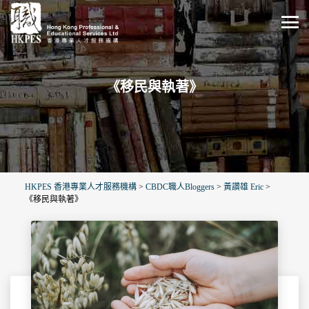
《移民與執著》
HKPES 香港專業人才服務機構
>
CBDC職人Bloggers
>
黃讚雄 Eric
>
《移民與執著》