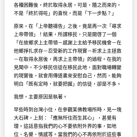
各種困難後，終於取得永居，可是，隨之而來的，
不是「終於得咗」的喜悅，而是「下一步點？」
原來，在「上帝聽禱告」之後，竟是再一次「尋求
上帝帶領」！結果，所謂移民，只是開啓了一個
「在故鄉求上主帶領－感謝上主給予移民機會－在
他鄉掙扎求存－忍受新的工作現實－祈求上主拯救
－在取得永居後，再求上主帶領」的過程。在我的
見聞中，不少移民信徒在移民此地，面對職場轉變
的現實後，就會用傳道書來安慰自己，然而，能夠
明白「既有定時，就要把握」的信徒，卻是不多。
我想，主要原因是執著。
早些時到台灣小住，在參觀某佛教場所時，見一塊
大石碑，上刻：「應無所住而生其心」，甚覺有
理。這話意指我們的心不要依附外界的事，如地
位、名譽、情感等。當我們的心不再依附於這些事