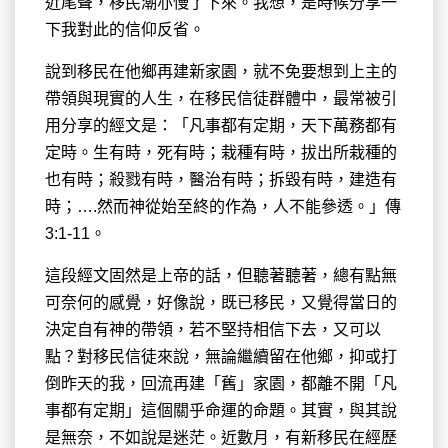
近尾聲，移民潮亦慢了下來。我想，是時候分享一
下我對此的信仰反省。
說到移民在他鄉再建新家園，就不免要想到上主的
帶領與現實的人生，在移民信徒群體中，最常被引
用分享的經文是：「凡事都有定期，天下萬務都有
定時。生有時，死有時；栽種有時，拔出所栽種的
也有時；殺戮有時，醫治有時；拆毀有時，建造有
時；….然而神從始至終的作為，人不能參透。」傳
3:1-11。
這段經文固然是上帝的話，但聽著聽著，總有點無
可奈何的感覺，好像說，既已移民，又覺得當日的
決定自有神的帶領，若不堅持相信下去，又可以
點？對移民信徒來說，無論繼續留在他鄉，抑或打
倒昨天的我，回流再建「舊」家園，都離不開「凡
事都有定期」這個關乎命運的命題。其實，與其說
是無奈，不如說是迷茫。近數月，有新移民在經歷