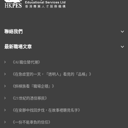
聯絡我們
最新職場文章
《AI 職位替代潮》
《在急症室的一天，「透明人」看見的「品格」》
《斜槓族看『職場企穩』》
《21世紀的憑信移民》
《在安靜中找回步伐，在故事裡聽見名字》
《一份不能辜負的信任》