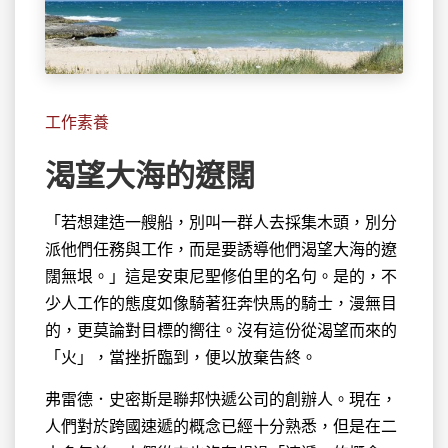
工作素養
渴望大海的遼闊
「若想建造一艘船，別叫一群人去採集木頭，別分
派他們任務與工作，而是要誘導
他們渴望大海的遼
闊無垠。」這是安東尼聖修伯里的名句。是的，不
少人工作的態度如像騎著狂奔快馬的騎士，漫無目
的，更莫論對目標的嚮往。沒有這份從渴望而來的
「火」，當挫折臨到，便以放棄告終。
弗雷德．史密斯是聯邦快遞公司的創辦人。現在，
人們對於跨國速遞的概念已經十分熟悉，但是在二