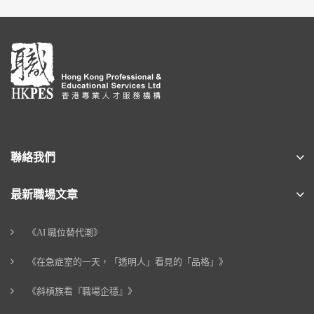
聯絡我們
最新職場文章
《AI 職位替代潮》
《在急症室的一天，「透明人」看見的「品格」》
《斜槓族看『職場企穩』》