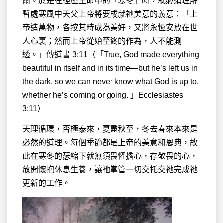
雨。於是在經歴生命中的「寒冬」時，就必須理解
暫處寒風中天父上帝將要成就祂美意的義意：「上
帝造萬物，各按其時成為美好，又將永恆安放在世
人心裏；然而上帝從始至終的作為，人不能測
透。」傳道書 3:11（「True, God made everything
beautiful in itself and in its time—but he’s left us in
the dark, so we can never know what God is up to,
whether he’s coming or going. 」Ecclesiastes
3:11）
天理循環，否極泰來，夏盡秋至，冬去春來本來是
必然的道理。每個季節都是上帝的美意和恩典，故
此在寒冬的瑟縮下就無須畏懼擔心，存敬畏的心，
放開懷抱休息生養，讓祂掌管一切交托交祂完成祂
更新的工作。