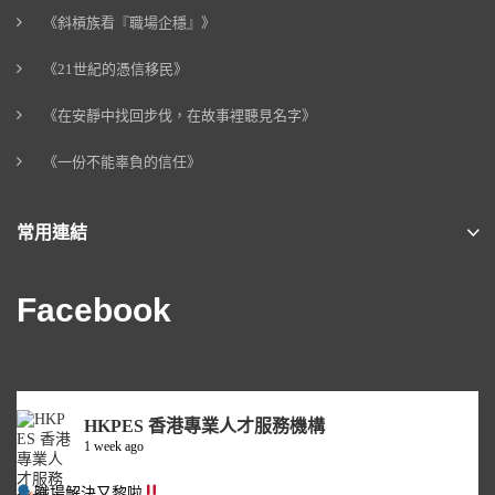
《斜槓族看『職場企穩』》
《21世紀的憑信移民》
《在安靜中找回步伐，在故事裡聽見名字》
《一份不能辜負的信任》
常用連結
Facebook
HKPES 香港專業人才服務機構
1 week ago
職場解決又黎啦