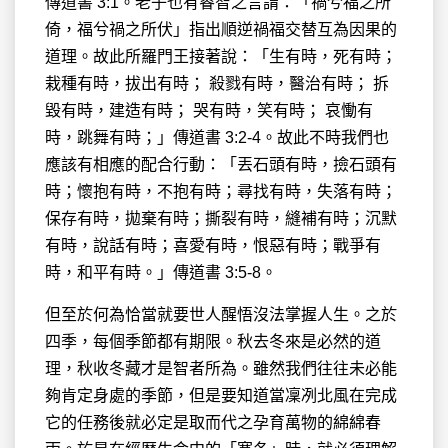
傳道書 3:1。老子也有睿智之言謂：「禍兮福之所
倚，福兮禍之所伏」指出順逆禍福交替互為因果的
道理。故此所羅門王接著說：「生有時，死有時；
栽種有時，拔出有時； 殺戮有時，醫治有時； 拆
毀有時，建造有時； 哭有時，笑有時； 哀慟有
時，跳舞有時；」傳道書 3:2-4。故此不時我們也
應該有相應的配合行動：「丟石頭有時，撿石頭有
時；懷抱有時，不抱有時；尋找有時，失落有時；
保存有時，拋棄有時；撕裂有時，縫補有時；沉默
有時，說話有時；喜愛有時，恨惡有時；戰爭有
時，和平有時。」傳道書 3:5-8。
但至於何為恰當就要世人醒悟沒法掌握人生。之於
四季，每個季節都有期限。秋去冬來是必然的道
理，秋收冬藏才是智者所為。雖然我們往往未必能
夠肯定身處的季節，但是要知道當凜冽北風在完成
它的任務後就必定是取而代之孕育萬物的綿綿春