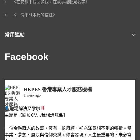
《在安靜中找回步伐，在故事裡聽見名字》
《一份不能辜負的信任》
常用連結
Facebook
HKPES 香港專業人才服務機構
1 week ago
職場解決又黎啦
主題是【關於CV…我想講嘅係】
一位金融職人的故事，沒有一帆風順，卻充滿意想不到的轉折。當
事業、夢想、風浪與信仰交織，你會發現，人生最重要的，未必寫