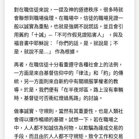
對在職信徒來說，一提及神的道德秩序，很多時就
會聯想到職場倫理。在職場中，信徒的職場見證一
般以誠實為重點，也就是強調不說謊話，並且會引
用舊約「十誡」─「不可作假見證陷害人」 ，與及
福音書中耶穌說：「你們的話，是，就說是；不
是，就說不是…」 作為根據。
再者，在職信徒十分看重遵守各種社會上的法例，
一方面是來自基督信仰中的「律法」和「約」的傳
統，另一方面則來自新約中有關順服掌權者的教
導。於是，我們便有「在半夜郊區，路上沒有車輛
時，基督徒可否衝紅燈過馬路」的討論。
做事誠實、守規則，當然有其重要性，也是人類社
會得以運作暢順的基礎。試想一下，若在職場之
中，人人都不知誠信為何物，以欺騙為達成交易的
手段，而且由於人人都不守規矩，致令工作和交易