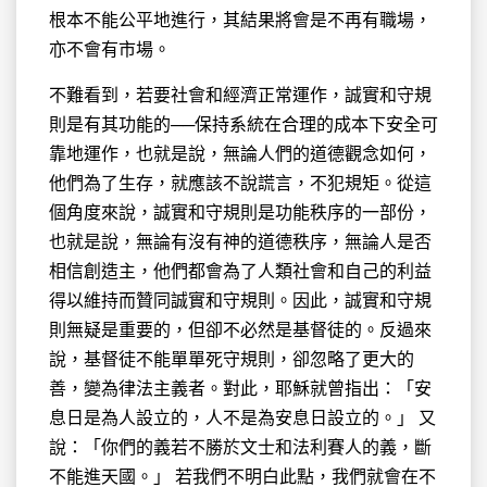
根本不能公平地進行，其結果將會是不再有職場，
亦不會有市場。
不難看到，若要社會和經濟正常運作，誠實和守規
則是有其功能的──保持系統在合理的成本下安全可
靠地運作，也就是說，無論人們的道德觀念如何，
他們為了生存，就應該不說謊言，不犯規矩。從這
個角度來說，誠實和守規則是功能秩序的一部份，
也就是說，無論有沒有神的道德秩序，無論人是否
相信創造主，他們都會為了人類社會和自己的利益
得以維持而贊同誠實和守規則。因此，誠實和守規
則無疑是重要的，但卻不必然是基督徒的。反過來
說，基督徒不能單單死守規則，卻忽略了更大的
善，變為律法主義者。對此，耶穌就曾指出：「安
息日是為人設立的，人不是為安息日設立的。」 又
說：「你們的義若不勝於文士和法利賽人的義，斷
不能進天國。」 若我們不明白此點，我們就會在不