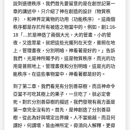
說到道德秩序，我們首先要留意的是在創世記第一
章的講述中，只介紹了神在創造的設計（物質秩
序），和神界定萬物的功用（功能秩序）。這兩個
秩序都是存於所有被造之物當中的。例如，創1:16-
18「…於是神造了兩個大光，大的管晝，小的管
夜，又造眾星，就把這些光擺列在天空，普照在地
上，管理晝夜，分別明暗。神看著是好的。」告訴
我們，光是神所賜予的，這是物質秩序，而光的功
用是普照地上，管理晝夜和分別明暗，這是光的功
能秩序。在這些事物當中，神看著都是好的。
到了第二章，我們看見有分別善惡樹，而且神命令
亞當不可吃其樹上的果子，一旦吃了，就必定會
死。對於分別善惡樹的描述，我們發現有兩方面是
第一章完全沒有的。首先，是神創造了分別善惡
樹，從此為好與壞定出界線，人不當逾越，而且何
謂好，何謂壞，皆由神所定，毋須向人解釋，更毋