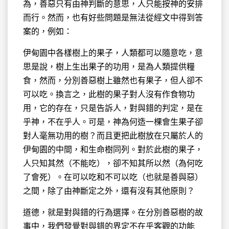
為，善惡只有由神判斷的意思，人只能按神的安排
而行。然而，也有好些問題是無法從經文中得到答
案的，例如：
伊甸園中各樣樹上的果子，人類都可以隨意吃，意
思是說，樹上生出果子的功用，是為人類提供糧
食，然而，分別善惡樹上雖然也有果子，但人卻不
可以吃。換言之，此樹的果子對人沒有作食物功
用，它的存在，只是告訴人，對與錯的判定，是在
乎神，不在乎人。可是，神為何造一棵會生果子卻
對人毫無功用的樹？而且更把此樹放在只屬於人的
伊甸園的中間，和生命樹同列。對於此樹的果子，
人只知其然（不能吃），卻不知其所以然（為何吃
了會死）。在可以吃和不可以吃（也就是善與惡）
之間，除了由神斷定之外，還有沒有其他原則？
道德，就是對與錯的行為選擇。在分別善惡樹的故
事中，我們發覺對與錯的界定不在乎客觀的功能