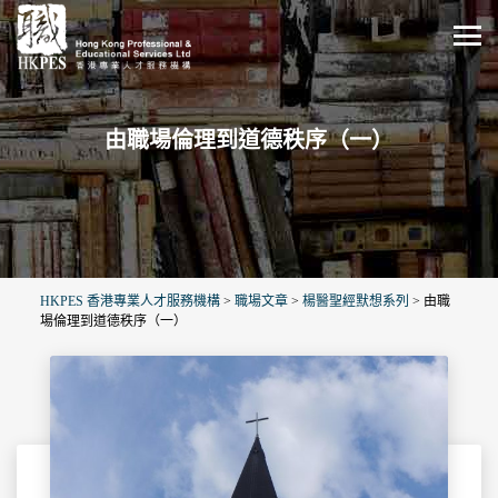
由職場倫理到道德秩序（一）
HKPES 香港專業人才服務機構
>
職場文章
>
楊醫聖經默想系列
>
由職
場倫理到道德秩序（一）