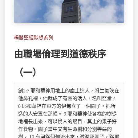
楊醫聖經默想系列
由職場倫理到道德秩序
（一）
創2:7 耶和華神用地上的塵土造人，將生氣吹在
他鼻孔裡，他就成了
有靈的活人，名叫亞當。 
8 耶和華神在東方的伊甸立了一個園子，把所
造的人安置在那裡。 9 耶和華神使各樣的樹從
地裡長出來，可以悅人的眼目，其上的果子好
作食物。園子當中又有生命樹和分別善惡的
樹。 10 有河從伊甸流出來，滋潤那園子，從那