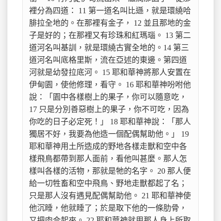
裡分為四道： 11 第一道名叫比遜，就是環繞哈
腓拉全地的。在那裡有金子， 12 並且那地的金
子是好的；在那裡又有珍珠和紅瑪瑙。 13 第二
道河名叫基訓，就是環繞古實全地的。14 第三
道河名叫底格里斯，流在亞述的東邊。第四道
河就是幼發拉底河。 15 耶和華神將那人安置在
伊甸園，使他修理，看守。 16 耶和華神吩咐他
說：「園中各樣樹上的果子，你可以隨意吃， 
17 只是分別善惡樹上的果子，你不可吃，因為
你吃的日子必定死！」 18 耶和華神說：「那人
獨居不好，我要為他造一個配偶幫助他。」 19 
耶和華神用土所造成的野地各樣走獸和空中各
樣飛鳥都帶到那人面前，看他叫甚麼。那人怎
樣叫各樣的活物，那就是牠的名字。 20 那人便
給一切牲畜和空中飛鳥、野地走獸都起了名；
只是那人沒有遇見配偶幫助他。 21 耶和華神使
他沉睡，他就睡了；於是取下他的一條肋骨，
又把肉合起來。 22 耶和華神就用那人身上所取