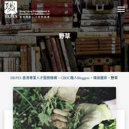
野草
HKPES 香港專業人才服務機構
>
CBDC職人Bloggers
>
陳謝麗婷
>
野草