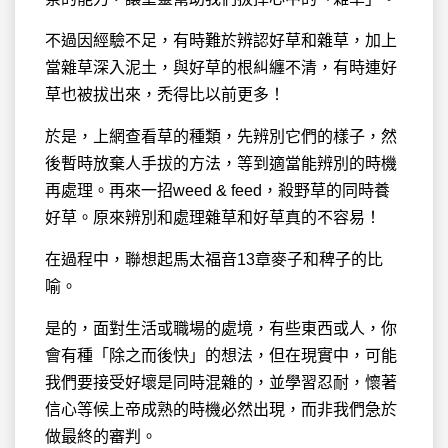
不過因經驗不足，有時難於辨認好草和雜草，加上
當雜草深入泥土，與好草的根糾纏不清，有時連好
草也被拔出來，禿得比以前更多！
於是，上網查看草的種類，先辨別它們的樣子，然
後暫時放棄人手拔的方法，等到適當能辨別的時機
再處理。再來一招weed & feed，殺野草的同時養
好草。原來辨別和處理雜草和好草真的不容易！
在過程中，聯想起馬太福音13章麥子和稗子的比
喻。
是的，面對生活或職場的處境，有些東西或人，你
會有種「除之而後快」的想法，但在現實中，可能
我們要接受好壞是同時混雜的，並學習忍耐，懷著
信心等候上帝成熟的時機必然出現，而非我們急於
做最終的審判。