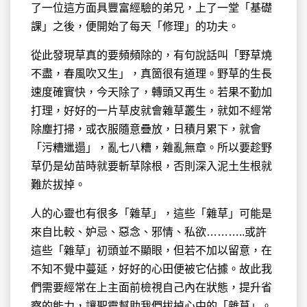
了一位這方面具豐富經驗的弟兄，上了一堂「基礎
課」之後，便開始了每天「修理」的功夫。
從此發現草真的要頻頻除的，有句說話叫「野草燒
不盡，春風吹又生」，真箇很有道理。野草的生長
速度確實快，今天除了，轉頭又再生。若果不勤加
打理，好好的一片草皮就會雜草叢生，就如不經常
除塵打掃，或衣服隨意疊放，日積月累下，就會
「污糟邋遢」，亂七八糟，雜亂無章。所以要趁野
草仍是幼苗時就要斬草除根，否則深入泥土生根就
難於拔掉。
人的心靈也有很多「雜草」，這些「雜草」可能是
來自比較、妒忌、惡念、邪情、私欲………..或許
這些「雜草」初頭並不顯眼，但若不加以留意，在
不知不覺中蔓延，好好的心田便被它佔據。故此我
們需要經常在上主面前檢視自己內在狀態，提升省
察的能力，讓聖靈幫助我們拔掉心中的「雜草」。