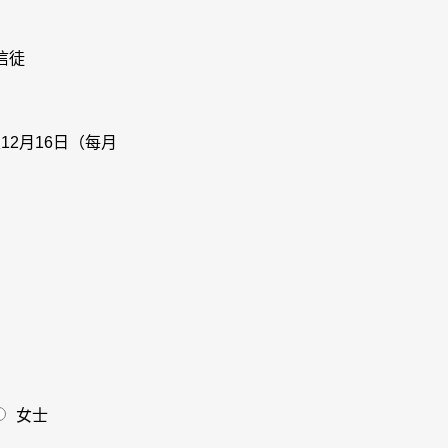
信徒
及12月16日（每月
*
工
女士
作
狀