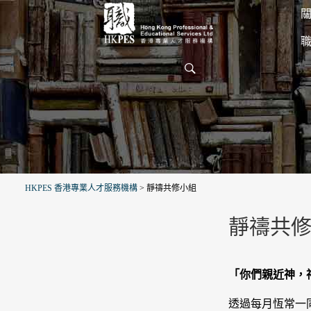
關
HKPES 香港專業人才服務機構
>
靜禱共修小組
靜禱共
「你們親近神，神
透過每月恆常一