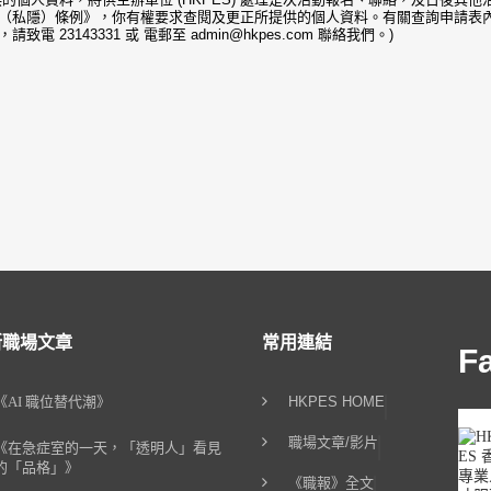
（私隱）條例》，你有權要求查閱及更正所提供的個人資料。有關查詢申請表
電 23143331 或 電郵至 admin@hkpes.com 聯絡我們。)
新職場文章
常用連結
F
《AI 職位替代潮》
HKPES HOME
職場文章/影片
《在急症室的一天，「透明人」看見
的「品格」》
《職報》全文