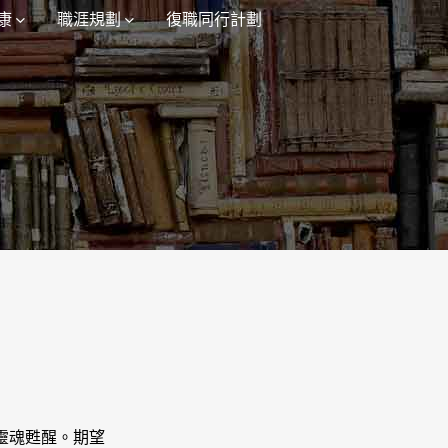
康
職涯規劃
復職同行計劃
靈魂甦醒。期望