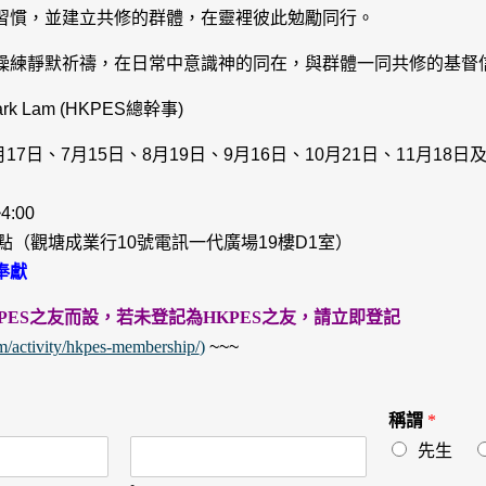
習慣，並建立共修的群體，在靈裡彼此勉勵同行。
操練靜默祈禱，在日常中意識神的同在，與群體一同共修的基督
k Lam (HKPES總幹事)
月17日、7月15日、8月19日、9月16日、10月21日、11月18日
:00
點（觀塘成業行10號電訊一代廣場19樓D1室）
奉獻
PES之友而設，若未登記為HKPES之友，請立即登記
om/activity/hkpes-membership/
)
~~~
稱謂
*
先生