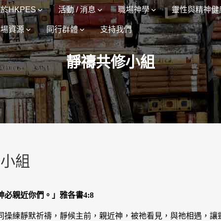
於HKPES
活動 / 消息
職場神學
靈性與精神健
職場資源
同行群體
支持我們
靜禱共修小組
修小組
必親近你們。」雅各書4:8
同操練靜默祈禱，靜候主前，親近神，被祂看見，與祂相遇，讓