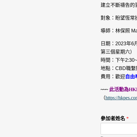
建立不斷禱告的
對象：盼望恆常
導師：林保照 Mar
日期：2023年6
第三個星期六）
時間：下午2:30~4
地點：CBD職繫
費用：歡迎
自由
~~~
此活動為HK
（
https://hkpes.c
參加者姓名
*