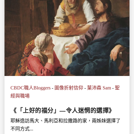
CBDC職人Bloggers
-
圖像折射信仰
-
葉沛森 Sam
-
聖
經與職場
《「上好的福分」—令人迷惘的選擇》
耶穌造訪馬大、馬利亞和拉撒路的家，兩姊妹選擇了
不同方式...