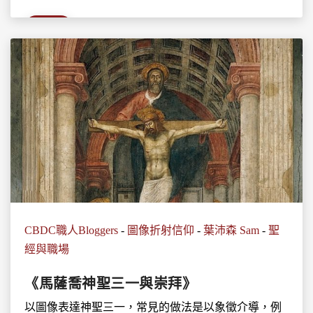
詳情
CBDC職人Bloggers
-
圖像折射信仰
-
葉沛森 Sam
-
聖
經與職場
《馬薩喬神聖三一與崇拜》
以圖像表達神聖三一，常見的做法是以象徵介導，例