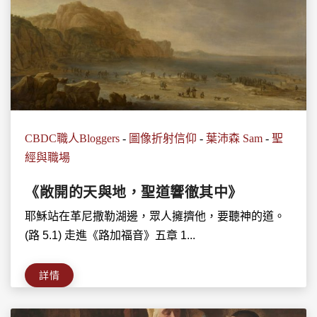
CBDC職人Bloggers
-
圖像折射信仰
-
葉沛森 Sam
-
聖
經與職場
《敞開的天與地，聖道響徹其中》
耶穌站在革尼撒勒湖邊，眾人擁擠他，要聽神的道。
(路 5.1) 走進《路加福音》五章 1...
詳情