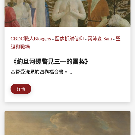
CBDC職人Bloggers
-
圖像折射信仰
-
葉沛森 Sam
-
聖
經與職場
《約旦河邊瞥見三一的團契》
基督受洗見於四卷福音書。...
詳情