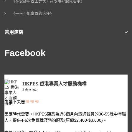
《在安靜中找回步伐，在故事裡聽見名字》
《一份不能辜負的信任》
常用連結
Facebook
HKPES 香港專業人才服務機構
2 days ago
失業不失志
因應時代需要，HKPES願意為近6個月內遭遇裁員的36-55歲中年職
人，提供4-6次免費職涯諮詢服務(原價$2,400-$3,600)。