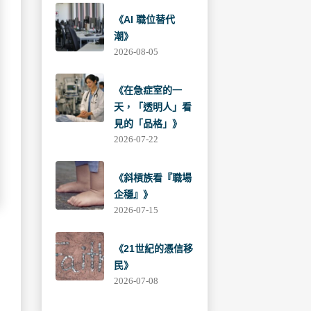
《AI 職位替代
潮》
2026-08-05
《在急症室的一
天，「透明人」看
見的「品格」》
2026-07-22
《斜槓族看『職場
企穩』》
2026-07-15
《21世紀的憑信移
民》
2026-07-08