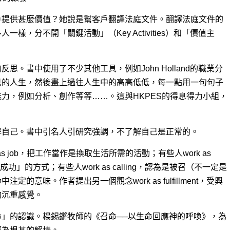
戶提供甚麼價值？她說是幫客戶翻譯法庭文件。翻譯法庭文件的
樣，分不開「關鍵活動」（Key Activities）和「價值主
。書中使用了不少其他工具，例如John Holland的職業分
己的人生，然後畫上過往人生中的高高低低，每一點用一句句子
力，例如分析、創作等等……。這與HKPES的得息得力小組，
解自己。書中引名人引研究強調，不了解自己是正常的。
s job，把工作當作是換取生活所需的活動；有些人work as
功」的方式；有些人work as calling，認為是被召（不一定是
意味。作者提出另一個觀念work as fulfillment，受興
的沉重感覺。
」的認識。楊錫鏘牧師的《召命──以生命回應神的呼喚》，為