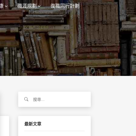
康
職涯規劃
復職同行計劃
搜
尋
關
鍵
字:
最新文章