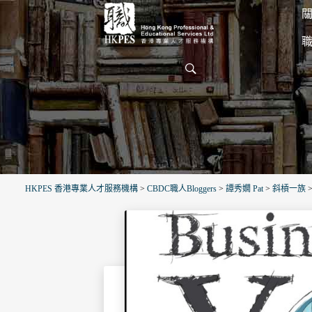
關
HKPES 香港專業人才服務機構
>
CBDC職人Bloggers
>
譚秀嫺 Pat
>
斜槓一族