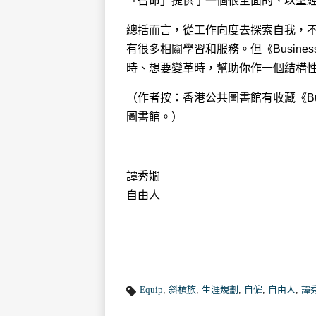
「召命」提供了一個很全面的、以聖
總括而言，從工作向度去探索自我，不一定要
有很多相關學習和服務。但《Busines
時、想要變革時，幫助你作一個結構
（作者按：香港公共圖書館有收藏《Busi
圖書館。）
譚秀嫺
自由人
Equip
,
斜槓族
,
生涯規劃
,
自僱
,
自由人
,
譚