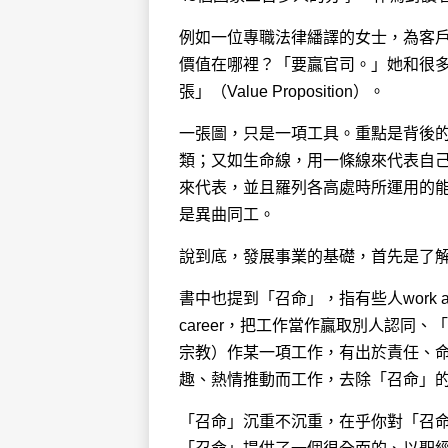
例如一位專職法律繙譯的女士，為客
價值在哪裡？「要贏官司。」她和很多人一
張」（Value Proposition）。
一張圖，只是一項工具。重點是背後的反思
類；又如生命線，用一條線來代表自
來代表，並且羅列各高處時所運用的能
是異曲同工。
說到底，發展事業的基礎，首先是了
書中也提到「召命」，指有些人work a
career，把工作當作贏取別人認同、「成
宗教）作某一項工作，有出於責任、命中注定的
趣、熱情推動而工作，去除「召命」
「召命」沉重不沉重，在乎你對「召命