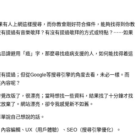
果有人上網這樣搜尋，而你教會剛好符合條件，能夠找得到你教
沒有提過有音樂敬拜？有沒有提過敬拜的方式或特點？⋯⋯如果
站忌諱避用「癌」字，那麼尋找癌病支援的人，如何能找得着這
有提過；但從Google等搜尋引擎的角度去看，未必一樣。而
這內容呢？
發覺改版了，很漂亮；當時想找一些資料，結果找了十分鐘才找
就放棄了。網站漂亮，卻令我感覺新不如舊。
單單說自己想說的話。
內容編輯、UX（用戶體驗）、SEO（搜尋引擎優化）。