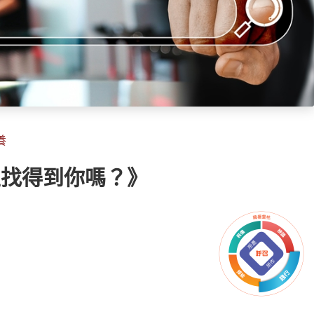
養
上找得到你嗎？》