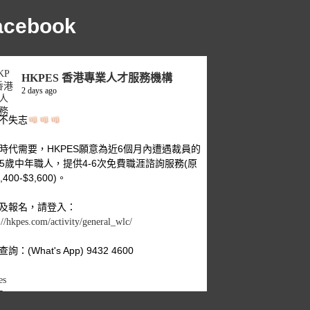
acebook
HKPES 香港專業人才服務機構
2 days ago
不失志
時代需要，HKPES願意為近6個月內遭遇裁員的
-55歲中年職人，提供4-6次免費職涯諮詢服務(原
,400-$3,600)。
及報名，請登入：
://hkpes.com/activity/general_wlc/
詢：(What's App) 9432 4600
es
年
場危機