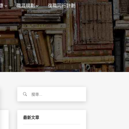
康
職涯規劃
復職同行計劃
》
搜
尋
關
鍵
字:
最新文章