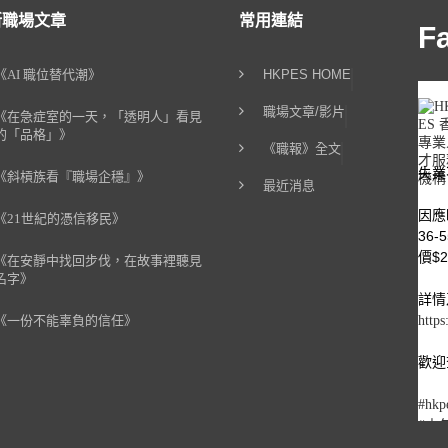
新職場文章
常用連結
F
《AI 職位替代潮》
HKPES HOME
職場文章/影片
《在急症室的一天，「透明人」看見
的「品格」》
《職報》全文
失業
《斜槓族看『職場企穩』》
最近消息
因應
《21世紀的憑信移民》
36
價$2
《在安靜中找回步伐，在故事裡聽見
名字》
詳情
《一份不能辜負的信任》
https
歡迎查
#hkp
#中
#職