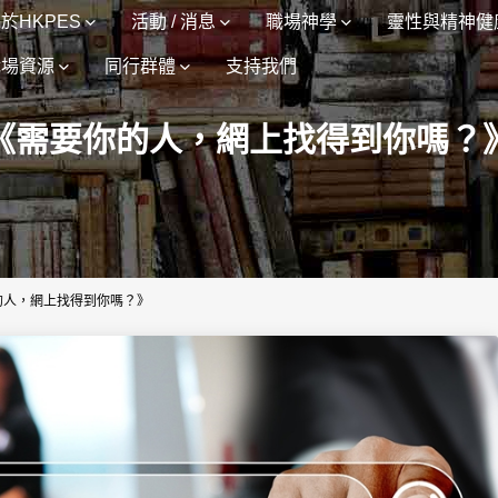
於HKPES
活動 / 消息
職場神學
靈性與精神健
職場資源
同行群體
支持我們
《需要你的人，網上找得到你嗎？
的人，網上找得到你嗎？》