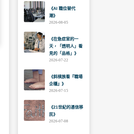
《AI 職位替代
潮》
2026-08-05
《在急症室的一
天，「透明人」看
見的「品格」》
2026-07-22
《斜槓族看『職場
企穩』》
2026-07-15
《21世紀的憑信移
民》
2026-07-08