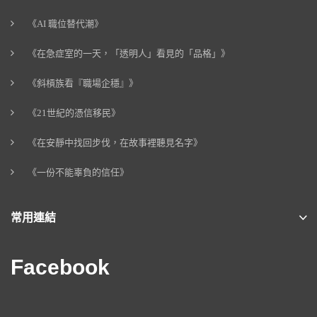
《AI 職位替代潮》
《在急症室的一天，「透明人」看見的「品格」》
《斜槓族看『職場企穩』》
《21世紀的憑信移民》
《在安靜中找回步伐，在故事裡聽見名字》
《一份不能辜負的信任》
常用連結
Facebook