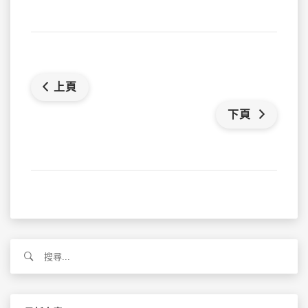
上頁
下頁
搜
尋
關
鍵
字: