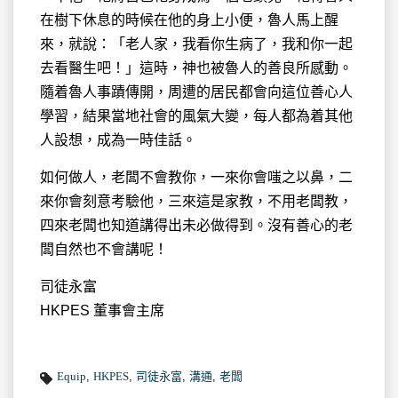
在樹下休息的時候在他的身上小便，魯人馬上醒
來，就說：「老人家，我看你生病了，我和你一起
去看醫生吧！」這時，神也被魯人的善良所感動。
隨着魯人事蹟傳開，周遭的居民都會向這位善心人
學習，結果當地社會的風氣大變，每人都為着其他
人設想，成為一時佳話。
如何做人，老闆不會教你，一來你會嗤之以鼻，二
來你會刻意考驗他，三來這是家教，不用老闆教，
四來老闆也知道講得出未必做得到。沒有善心的老
闆自然也不會講呢！
司徒永富
HKPES 董事會主席
Equip
,
HKPES
,
司徒永富
,
溝通
,
老闆