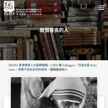
做個善良的人
HKPES 香港專業人才服務機構
>
CBDC職人Bloggers
>
司徒永富 Ricky
Szeto
>
老闆不會告訴你的秘密
>
做個善良的人