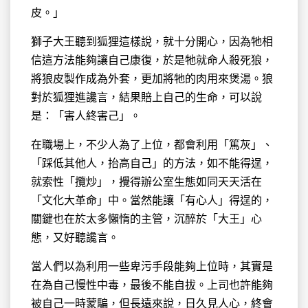
皮。」
獅子大王聽到狐狸這樣說，就十分開心，因為牠相
信這方法能夠讓自己康復，於是牠就命人殺死狼，
將狼皮製作成為外套，更加將牠的肉用來煲湯。狼
對於狐狸進讒言，結果賠上自己的生命，可以說
是：「害人終害己」。
在職場上，不少人為了上位，都會利用「篤灰」、
「踩低其他人，抬高自己」的方法，如不能得逞，
就索性「攬炒」，攪得辦公室生態如同天天活在
「文化大革命」中。當然能讓「有心人」得逞的，
關鍵也在於太多懶惰的主管，沉醉於「大王」心
態，又好聽讒言。
當人們以為利用一些卑污手段能夠上位時，其實是
在為自己慢性中毒，最後不能自拔。上司也許能夠
被自己一時蒙騙，但長遠來說，日久見人心，終會