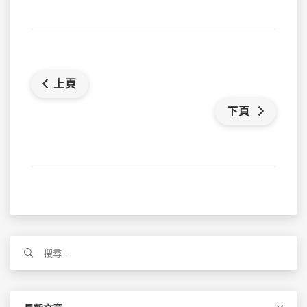
上頁
下頁
搜
尋
關
鍵
字: