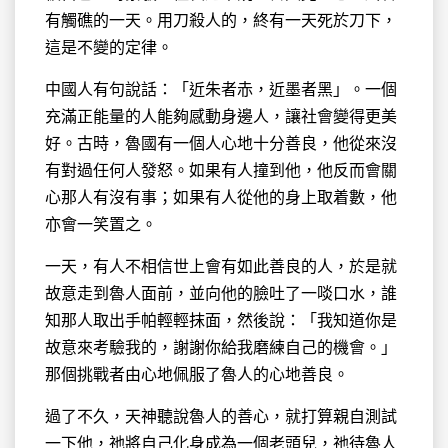
有觸礁的一天。用刀殺人的，終有一天死於刀下，
這是不變的定律。
中國人有句說話：「近朱者赤，近墨者黑」。一個
充滿正能量的人能夠感動身邊人，讓社會變得更美
好。古時，魯國有一個人心地十分善良，他從來沒
有對過任何人發怒。如果有人撞到他，他反而會關
心那人有沒有事；如果有人從他的身上取着數，他
亦會一笑置之。
一天，有人不相信世上會有如此善良的人，於是就
故意走到魯人面前，並向他的臉吐了一啖口水，誰
知那人取出手帕輕輕抹面，然後說：「我知道你是
故意來考驗我的，謝謝你給我磨練自己的機會。」
那個挑戰者由心地佩服了魯人的心地善良。
過了不久，天神聽說魯人的善心，就打算親自測試
一下他，祂將自己化身成為一個老頭兒，祂待魯人