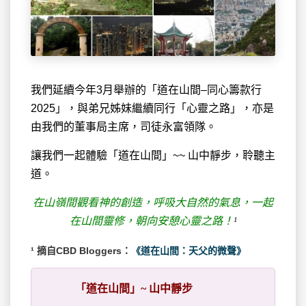
我們延續今年3月舉辦的「道在山間–同心籌款行
2025」，與弟兄姊妹繼續同行「心靈之路」，亦是
由我們的董事局主席，司徒永富領隊。
讓我們一起體驗「道在山間」~~ 山中靜步，聆聽主
道。
在山嶺間觀看神的創造，呼吸大自然的氣息，一起
在山間靈修，朝向安憩心靈之路！
¹
¹ 摘自CBD Bloggers：
《道在山間：天父的微聲》
「道在山間」~ 山中靜步