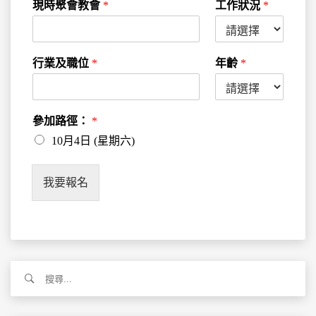
現時聚會教會
*
工作狀況
*
行業及職位
*
年齡
*
參加路徑：
*
10月4日 (星期六)
我要報名
搜
尋
關
鍵