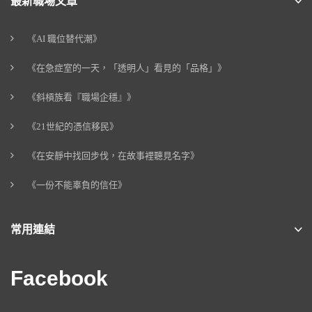
最新職場文章
《AI 職位替代潮》
《在急症室的一天，「透明人」看見的「品格」》
《斜槓族看『職場企穩』》
《21世紀的憑信移民》
《在安靜中找回步伐，在故事裡聽見名字》
《一份不能辜負的信任》
常用連結
Facebook