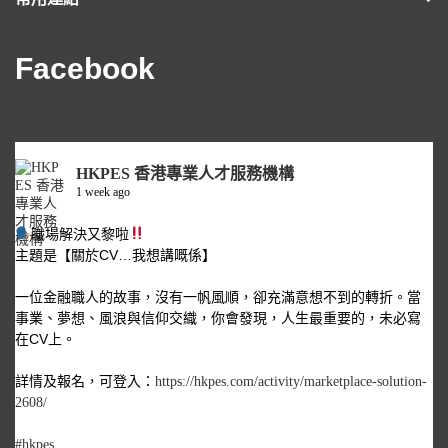
Facebook
HKPES 香港專業人才服務機構
1 week ago
職場解決又黎啦
主題是【關於CV…我想講嘅係】
一位金融職人的故事，沒有一帆風順，卻充滿意想不到的轉折。當
事業、夢想、風浪與信仰交織，你會發現，人生最重要的，未必寫
在CV上。
詳情及報名，可登入：
https://hkpes.com/activity/marketplace-solution-
2608/
#hkpes