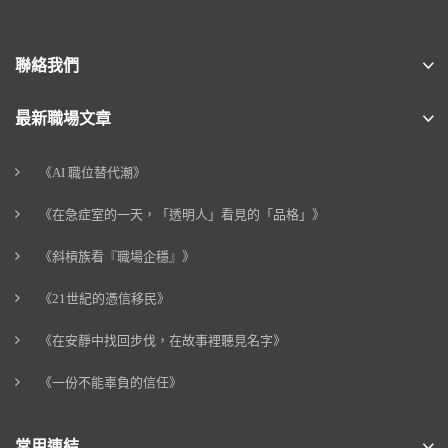
聯絡我們
最新職場文章
《AI 職位替代潮》
《在急症室的一天，「透明人」看見的「品格」》
《斜槓族看『職場企穩』》
《21世紀的憑信移民》
《在安靜中找回步伐，在故事裡聽見名字》
《一份不能辜負的信任》
常用連結