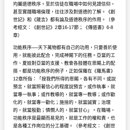
均屬道德秩序。至於信徒在職場中如何見證信仰，
甚至實踐職場倫理，往往涉及對道德的了解。《創
世記》和《箴言》都有論及道德秩序的作用。（參
考經文：《創世記》2章16-17節；《傳道書》6-8
章）
功能秩序──天下萬物都有自己的功用，只要善於使
用，就能彼此配合，完成神賜下的任務。亞當的工
作、夏娃對亞當的支援、教會各肢體在恩賜上的配
搭，都是功能秩序的例子，正如保羅在《羅馬書》
12章所指：「按我們所得的恩賜，各有不同。或說
預言，就當照著信心的程度說預言，或作執事，就
當專一執事；或作教導的，就當專一教導；或作勸
化的，就當專一勸化；施捨的，就當誠實；治理
的，就當殷勤；憐憫人的，就當甘心」。在職場，
功能秩序是最顯而易見的，就是工作的權和責，也
是各種工作崗位的分工基礎。（參考經文：《創世