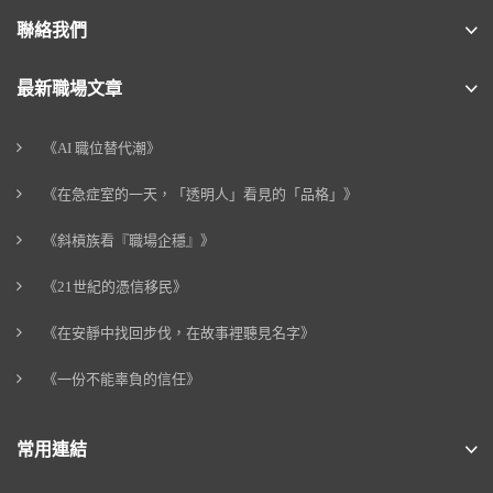
聯絡我們
最新職場文章
《AI 職位替代潮》
《在急症室的一天，「透明人」看見的「品格」》
《斜槓族看『職場企穩』》
《21世紀的憑信移民》
《在安靜中找回步伐，在故事裡聽見名字》
《一份不能辜負的信任》
常用連結