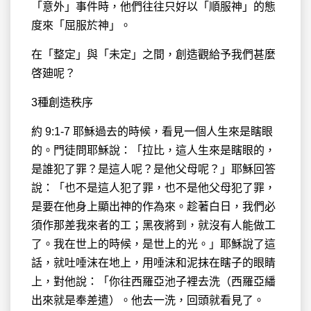
「意外」事件時，他們往往只好以「順服神」的態
度來「屈服於神」。
在「整定」與「未定」之間，創造觀給予我們甚麼
啓廸呢？
3種創造秩序
約 9:1-7 耶穌過去的時候，看見一個人生來是瞎眼
的。門徒問耶穌說：「拉比，這人生來是瞎眼的，
是誰犯了罪？是這人呢？是他父母呢？」耶穌回答
說：「也不是這人犯了罪，也不是他父母犯了罪，
是要在他身上顯出神的作為來。趁著白日，我們必
須作那差我來者的工；黑夜將到，就沒有人能做工
了。我在世上的時候，是世上的光。」耶穌說了這
話，就吐唾沫在地上，用唾沫和泥抹在瞎子的眼睛
上，對他說：「你往西羅亞池子裡去洗（西羅亞繙
出來就是奉差遣）。他去一洗，回頭就看見了。