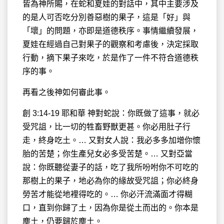
皆為神所賜，在蛇和夏娃的對話中，其中主要涉及
的是人可否吃分別善惡樹的果子，這是「好」與
「壞」的問題，亦即是道德秩序。事情繼續發展，
夏娃在經過自己對果子的觀察和考慮後，決定採取
行動，摘下果子來吃，於是作了一件不符合道德秩
序的事。
再看之後神如何審此事。
創 3:14-19 耶和華 神對蛇說：你既做了這事，就必
受咒詛，比一切的牲畜野獸更甚。你必用肚子行
走，終身吃土。… 又對女人說：我必多多加增你懷
胎的苦楚；你生產兒女必多受苦楚。… 又對亞當
說：你既聽從妻子的話，吃了我所吩咐你不可吃的
那樹上的果子，地必為你的緣故受咒詛；你必終身
勞苦才能從地裡得吃的。… 你必汗流滿面才得糊
口，直到你歸了土，因為你是從土而出的。你本是
塵土，仍要歸於塵土。