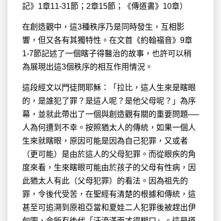
記》1章11-31節；2章15節；《傳道書》10章）
在創造觀中，這3種秩序乃是同時發生，互相影
響，但又各有其獨特性。在文首《約翰福音》9章
1-7節記述了一個瞎子得醫治的故事，也許可以稍
為展現出這3個秩序的相互作用情況。
這段經文以門徒問耶穌：「拉比，這人生來是瞎眼
的，是誰犯了罪？是這人呢？是他父母呢？」為序
幕，並就此帶出了一個與創造觀有關的重要問題──
人為何遭到不幸。按照猶太人的傳統，如果一個人
生來就瞎眼，原因可能是因為自己犯罪，又或者
（更可能）是由於這人的父母犯罪。而從眼疾的角
度來看，生來瞎眼可能由於孩子的父母有性病，因
此猶太人有此（父母犯罪）的看法。因為祖先的
罪，令後代受苦，在聖經有清楚的根據和傳統，這
甚至可追溯到原祖亞當和夏娃二人犯罪後被趕出伊
甸園，令所有後代「汗流滿面才得糊口」。這是道