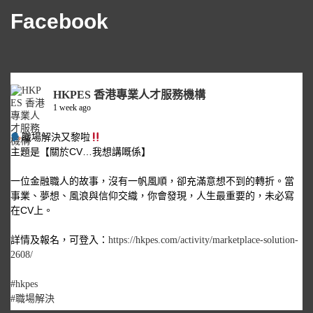
Facebook
HKPES 香港專業人才服務機構
1 week ago
職場解決又黎啦
主題是【關於CV…我想講嘅係】
一位金融職人的故事，沒有一帆風順，卻充滿意想不到的轉折。當
事業、夢想、風浪與信仰交織，你會發現，人生最重要的，未必寫
在CV上。
詳情及報名，可登入：
https://hkpes.com/activity/marketplace-solution-
2608/
#hkpes
#職場解決