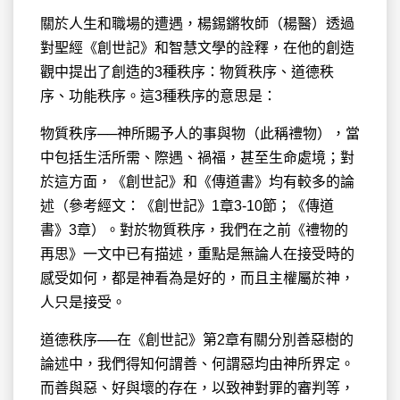
關於人生和職場的遭遇，楊錫鏘牧師（楊醫）透過
對聖經《創世記》和智慧文學的詮釋，在他的創造
觀中提出了創造的3種秩序：物質秩序、道德秩
序、功能秩序。這3種秩序的意思是：
物質秩序──神所賜予人的事與物（此稱禮物），當
中包括生活所需、際遇、禍福，甚至生命處境；對
於這方面，《創世記》和《傳道書》均有較多的論
述（參考經文：《創世記》1章3-10節；《傳道
書》3章）。對於物質秩序，我們在之前《禮物的
再思》一文中已有描述，重點是無論人在接受時的
感受如何，都是神看為是好的，而且主權屬於神，
人只是接受。
道德秩序──在《創世記》第2章有關分別善惡樹的
論述中，我們得知何謂善、何謂惡均由神所界定。
而善與惡、好與壞的存在，以致神對罪的審判等，