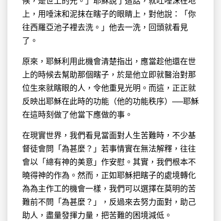
候，是世上的光。」耶穌說了這話，就吐唾沫在地
上，用唾沫和泥抹在瞎子的眼睛上，對他說：「你
往西羅亞池子裡去洗。」他去一洗，回頭就看見
了。
原來，耶穌利用此機會清楚指出，應當趁他還在世
上的時候去幫助那個瞎子，於是他立即就醫治對那
位生來就瞎眼的人，令他重見光明。而這，正正就
反映出耶穌在此時的功能（他的功能秩序）──耶穌
在這時刻做了他當下應做的事。
在現實世界，我們看見當面對人生苦難時，不少基
督徒會問「為甚麼？」若事情實在無法解釋，往往
會以「總有神的美意」作安慰。其實，我們根本不
曉得神的作為。然而，正如耶穌把瞎子的處境轉化
為為主作工的機會一樣，我們可以選擇在莫明的苦
難前不問「為甚麼？」，反過來去努力面對，助己
助人，盡量發揮力量，把苦難的困境減低。