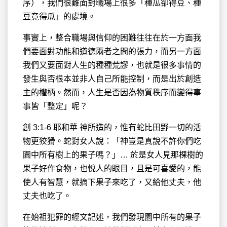
序），我們很難面對職場上很多「種瓜卻得豆、種
豆竟得瓜」的處境。
事實上，整合職場與信仰的困難往往在於一方面我
們要面對功能和道德兩者之間的張力，而另一方面
我們又要面對人生的種種荒謬，也就是很多事情的
發生與否根本並非人自己所能控制，而是出於創造
主的權柄。然而，人生是否因為物質秩序而變得事
事皆「整定」呢？
創 3:1-6 耶和華 神所造的，惟有蛇比田野一切的活
物更狡猾。蛇對女人說：「神豈是真說不許你們吃
園中所有樹上的果子嗎？」… 於是女人見那棵樹的
果子好作食物，也悅人的眼目，且是可喜愛的，能
使人有智慧，就摘下果子來吃了，又給他丈夫，他
丈夫也吃了。
在始祖犯罪的經文記述，我們發現園中所有的果子