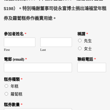
$198）。特別鳴謝董事司徒永富博士捐出鴻福堂年糕
券及蘿蔔糕券作義賣用途。
參加者姓名
*
稱謂
*
先生
女士
First
Last
電郵 (email)
*
聯絡電話
*
糕券種類
*
年糕
蘿蔔糕
糕券數量
*