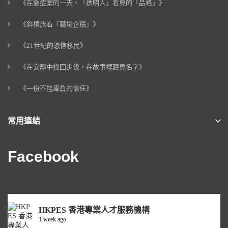
《在急症室的一天，「透明人」看見的「品格」》
《斜槓族看『職場企穩』》
《21世紀的憑信移民》
《在安靜中找回步伐，在故事裡聽見名字》
《一份不能辜負的信任》
常用連結
Facebook
HKPES 香港專業人才服務機構
1 week ago