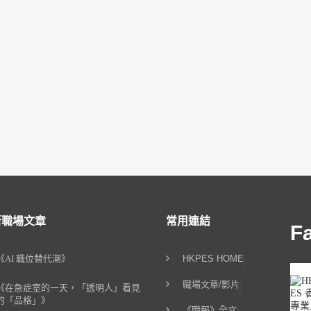
新職場文章
常用連結
F
《AI 職位替代潮》
HKPES HOME
職場文章/影片
《在急症室的一天，「透明人」看見
的「品格」》
《職報》全文