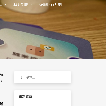
康
職涯規劃
復職同行計劃
搜
解
尋
。
關
鍵
字:
最新文章
興趣