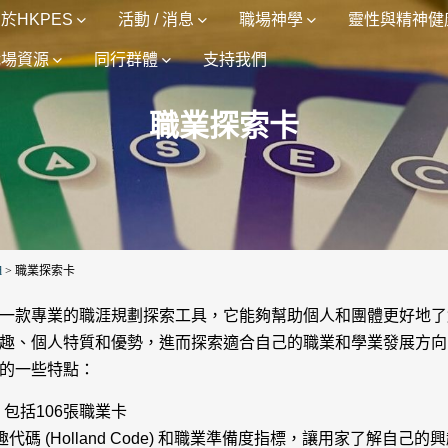
於HKPES
活動 / 消息
職場神學
靈性與精神健
職場資源
同行群體
支持我們
職業探索卡
d
>
職業探索卡
一款專業的職涯規劃探索工具，它能夠幫助個人和團體更好地了
趣、個人特質和優勢，進而探索適合自己的職業和學業發展方向
的一些特點：
卡，包括106張職業卡
趣代碼 (Holland Code) 和職業準備度指標，讓用家了解自己的