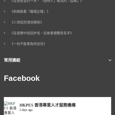
《在急症室的一天，「透明人」看見的「品格」》
《斜槓族看『職場企穩』》
《21世紀的憑信移民》
《在安靜中找回步伐，在故事裡聽見名字》
《一份不能辜負的信任》
常用連結
Facebook
HKPES 香港專業人才服務機構
2 days ago