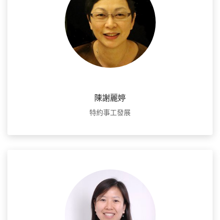
陳謝麗婷
特約事工發展