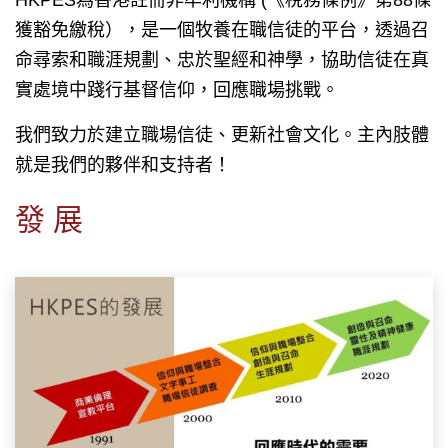
HKPES為香港註冊非牟利機構 (《稅務條例》第88條
獲豁免繳稅），是一個牧養在職信徒的平台，透過召
命尋索和職涯規劃、忠於聖經和神學，協助信徒在真
實處境中踐行基督信仰，回應職場挑戰。
我們致力於建立職場信徒、更新社會文化。主內肢體
就是我們的夥伴和支持者！
發 展