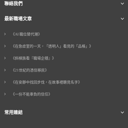
聯絡我們
最新職場文章
《AI 職位替代潮》
《在急症室的一天，「透明人」看見的「品格」》
《斜槓族看『職場企穩』》
《21世紀的憑信移民》
《在安靜中找回步伐，在故事裡聽見名字》
《一份不能辜負的信任》
常用連結