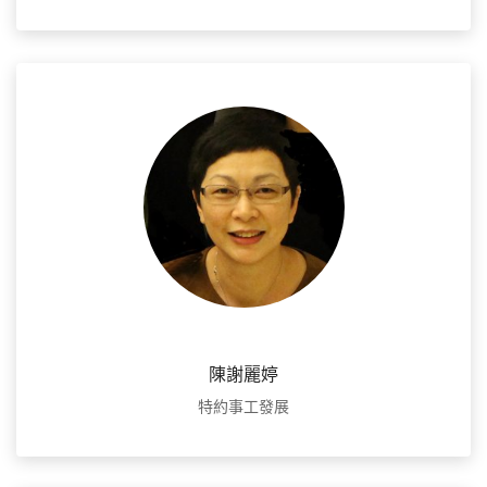
陳謝麗婷
特約事工發展