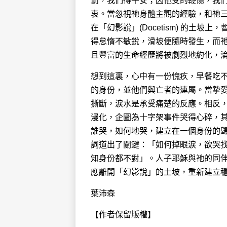
罰，我們得平安；因他受的鞭傷，我們得
衷。當忽視祂身體主觀的經驗，和祂
在「幻影說」(Docetism) 的土
得怠惰不敏銳，滑坡便隨時發生，而
且豐富的生命經歷將被劇烈地約化，
想到這裏，心中有一份愧疚，早餐吃
的身份，並他們與亡者的連屬。當摯
撕斷，淚水是承受痛楚的反應。相反
漫化，企圖為十字架事件哭得心碎，
誰哭，如何地哭，建立在一個身份的
詞道出了關鍵：「如何掉眼淚，欲哭
知身份都不對」。人子耶穌與祂的同
應離開「幻影說」的土坡，重新建立
葉沛森
【作者保留版權】