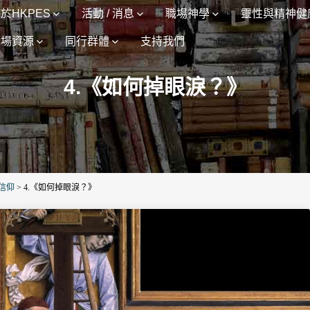
於HKPES
活動 / 消息
職場神學
靈性與精神健
職場資源
同行群體
支持我們
4.《如何掉眼淚？》
信仰
>
4.《如何掉眼淚？》