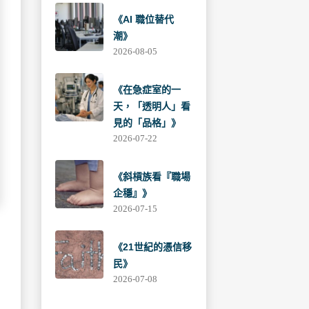
《AI 職位替代
潮》
2026-08-05
《在急症室的一
天，「透明人」看
見的「品格」》
2026-07-22
《斜槓族看『職場
企穩』》
2026-07-15
《21世紀的憑信移
民》
2026-07-08