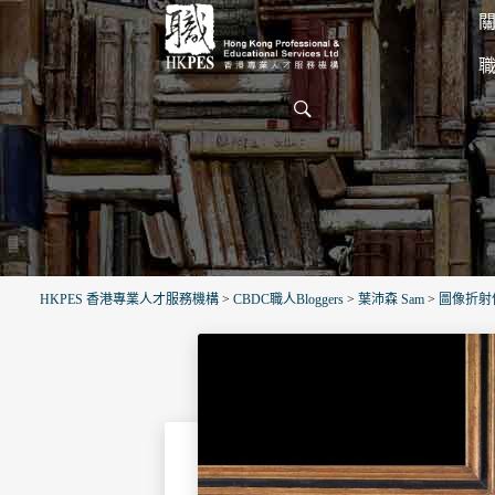
關
HKPES 香港專業人才服務機構
>
CBDC職人Bloggers
>
葉沛森 Sam
>
圖像折射