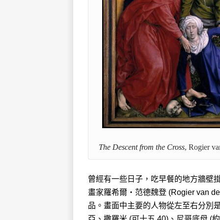
The Descent from the Cross
, Rogier v
曾經有一些日子，吃早餐的地方牆壁
畫家羅希爾‧范德魏登 (Rogier van der we
品。畫面中主要的人物從左至右分別是：
亞、撒羅米 (可十五 40)、尼哥底母 (