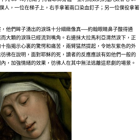
兩名僕人，一位在梯子上，右手拿著兩口染血釘子；另一位僕役拿著
，他們眸子湧出的淚珠十分細緻像真──約翰眼睛鼻子酸得通
然而大顆的淚珠已經流到嘴角。右邊抹大拉馬利亞潸然淚下，正
的十指揭示心裏的驚愕和痛苦，兩臂猛然提起，令她灰紫色的外
態彷彿在說明，面對耶穌的死，讀者的反應應該有如他們一般的
間內，加強情緒的效果，彷彿人在其中無法逃離這悲劇的場景。