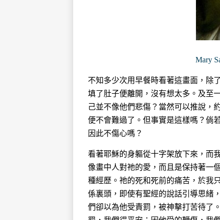
Mary S
不知多少次用早餐時看著這畫面，除
填了肚子便離開，沒有想太多。及至
己並不像他們悲傷？當然可以推說，
便不會難過了。但事實是這樣嗎？倘
因此不傷心嗎？
看著耶穌的身軀從十字架放下來，而
像畫中人對祂的愛，而且是保持著一
種經歷。祂的死和死前的痛苦，於我只是「
係裏頭，即使有聖經的說話引導思緒
們卻以為他受責罰，被神擊打苦待了