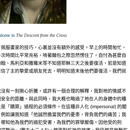
alome in
The Descent from the Cross
了佩服畫家的技巧，心裏並沒有額外的感受。早上的時間匆忙，
一次時間比平常充裕，啃著麵包之際忽然愣住了，自忖為甚麼自
約翰、馬利亞和撒羅米等不知道耶穌三天之後要復活，若是知道
若信了主的摯愛或朋友死去，明明知道末後他們要復活，我們就
我沒有一刻揪心折騰，或許有一個合理的解釋，我對祂的情感不
個安全的距離。與此同時，我大概也略過了祂在人的身體中的種
贖罪」過程的必須條件。在這種非人化 (impersonal) 的關
，例如讓我知道「他誠然擔當我們的憂患，背負我們的痛苦；我
。哪知他為我們的過犯受害，為我們的罪孽壓傷。因他受的刑