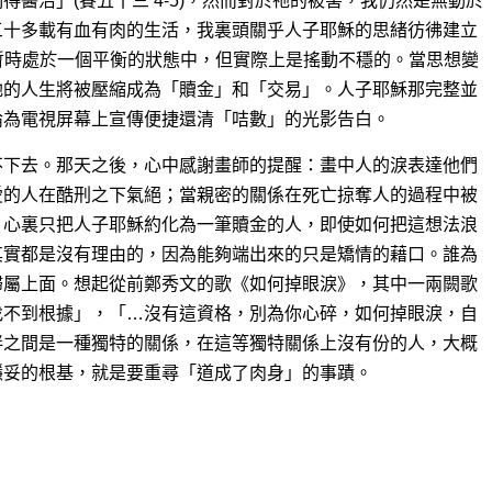
醫治」(賽五十三 4-5)，然而對於祂的被害，我仍然是無動於
三十多載有血有肉的生活，我裏頭關乎人子耶穌的思緒彷彿建立
坡上，暫時處於一個平衡的狀態中，但實際上是搖動不穩的。當思想變
祂的人生將被壓縮成為「贖金」和「交易」。人子耶穌那完整並
淪為電視屏幕上宣傳便捷還清「咭數」的光影告白。
不下去。那天之後，心中感謝畫師的提醒：畫中人的淚表達他們
愛的人在酷刑之下氣絕；當親密的關係在死亡掠奪人的過程中被
，心裏只把人子耶穌約化為一筆贖金的人，即使如何把這想法浪
其實都是沒有理由的，因為能夠端出來的只是矯情的藉口。誰為
歸屬上面。想起從前鄭秀文的歌《如何掉眼淚》，其中一兩闕歌
找不到根據」，「…沒有這資格，別為你心碎，如何掉眼淚，自
伴之間是一種獨特的關係，在這等獨特關係上沒有份的人，大概
穩妥的根基，就是要重尋「道成了肉身」的事蹟。