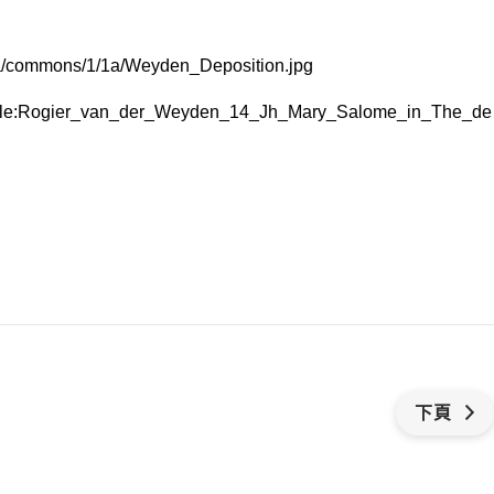
dia/commons/1/1a/Weyden_Deposition.jpg
i/File:Rogier_van_der_Weyden_14_Jh_Mary_Salome_in_The_de
下頁