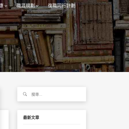
康
職涯規劃
復職同行計劃
搜
尋
關
鍵
字:
最新文章