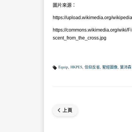
圖片來源：
https://upload.wikimedia.org/wikipe
https://commons.wikimedia.org/wik
scent_from_the_cross.jpg
Equip
,
HKPES
,
信仰反省
,
聖經圖像
,
葉沛森
上頁