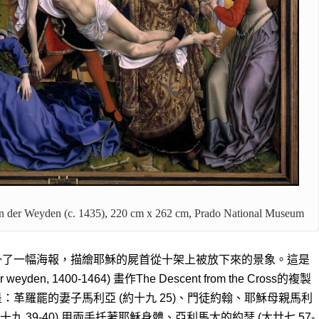
an der Weyden
 (c. 1435), 220 cm x 262 cm, Prado National Museum
掛了一幅海報，描繪耶穌的屍首從十架上被放下來的景象。這是
yden, 1400-1464) 畫作The Descent from the Cross的複製
革羅罷的妻子馬利亞 (約十九 25)、門徒約翰、耶穌母親馬利
約十九 39-40) 用兩手托著耶穌身體、亞利馬太的約瑟 (太廿七 57-