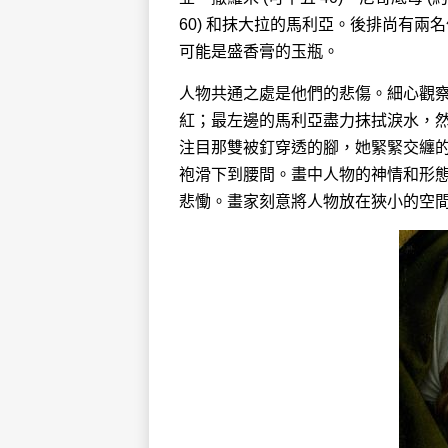
60) 和抹大拉的馬利亞。後排尚有
可能是盛香膏的玉瓶。
人物共通之處是他們的悲傷。細心觀察
紅；最左邊的馬利亞盡力抹拭淚水，
注目那雙被釘穿透的腳，她緊緊交纏
袍滑下到腰間。畫中人物的神情和形
悲慟。畫家刻意將人物放在狹小的空