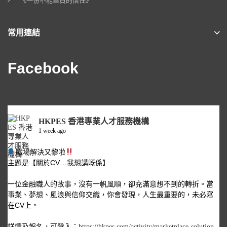
《一份不能辜負的信任》
常用連結
Facebook
HKPES 香港專業人才服務機構
1 week ago
職場解決又黎啦
主題是【關於CV…我想講嘅係】
一位金融職人的故事，沒有一帆風順，卻充滿意想不到的轉折。當
事業、夢想、風浪與信仰交織，你會發現，人生最重要的，未必寫
在CV上。
詳情及報名，可登入：
https://hkpes.com/activity/marketplace-solution-