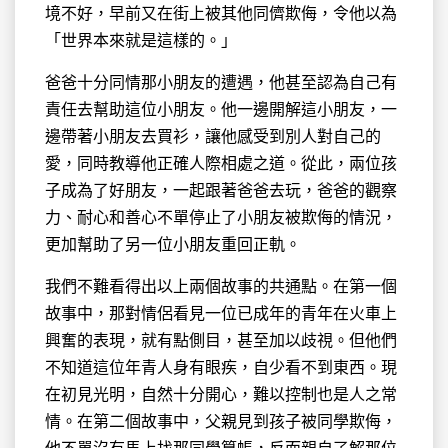
境不好，早前又在街上被其他同儕欺侮，令他以為
「世界本來就是這樣的。」
爸爸十分同情那小朋友的遭遇，他甚至認為自己有
責任去幫助這位小朋友。他一邊開解這小朋友，一
邊帶著小朋友去買衫，讓他感受到別人對自己的
愛，同時教導他正確人際相處之道。從此，兩位孩
子成為了好朋友，一起跟著爸爸去玩，爸爸的觀察
力、耐心和善心不單停止了小朋友被欺侮的情況，
更加幫助了另一位小朋友重回正軌。
我們不難看得出以上兩個故事的共通點。在第一個
故事中，那對情侶看見一位已成年的青年在火車上
興奮的表現，就有點側目，甚至加以歧視。但他們
不知道這位年青人身有眼疾，自少看不到東西。現
在初見光明，自然十分開心，難以控制也是人之常
情。在第二個故事中，父親見到孩子被同學欺侮，