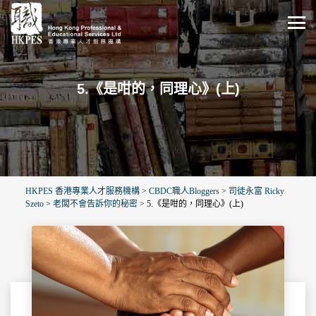
5.《是咁的，同理心》(上)
HKPES 香港專業人才服務機構
>
CBDC職人Bloggers
>
司徒永富 Ricky
Szeto
>
老闆不會告訴你的秘密
>
5.《是咁的，同理心》(上)