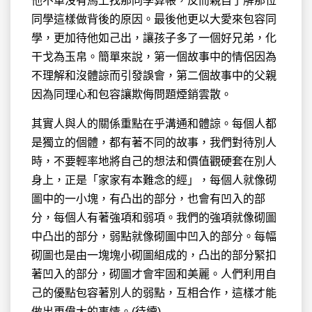
他不單沒有馬上找那同學算帳，反而親自了解那位
同學這樣做背後的原因。最後他更以大愛來包容同
學，更加待他如己出，讓孩子多了一個好兄弟，化
干戈為玉帛。簡單來說，第一個故事中的情侶因為
不理解和沒體諒而引發誤會，第二個故事中的父親
因為同理心和包容讓欺侮問題煙銷雲散。
其實人與人的關係重點在乎溝通和體諒。每個人都
是獨立的個體，都有著不同的故事，我們對待別人
時，不要輕率地將自己的想法和價值觀硬套在別人
身上，正是「家家有本難念的經」，每個人就像砌
圖中的一小塊，有凸出的部分，也會有凹入的部
分，每個人有著強項和弱項。我們的強項就像砌圖
中凸出的部分，弱點就像砌圖中凹入的部分。每幅
砌圖也是由一塊塊小砌圖組成的，凸出的部分緊扣
著凹入的部分，砌圖才會牢固和美麗。人們利用自
己的優點包容著別人的弱點，互相合作，這樣才能
做出更偉大的事情。(待續)