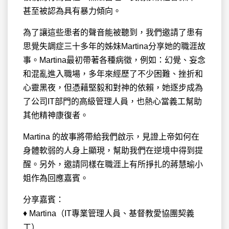
甚至被認為具有暴力傾向。
為了讓這些患者的聲音能被聽到，我們邀請了患有
思覺失調症三十多年的姊妹Martina分享她的職涯故
事。Martina最初帶著各種病徵，例如：幻覺、妄念
和混亂進入職場，多年來經歷了不少困難、挫折和
心靈黑夜，但憑藉堅毅和對神的依賴，她逐步成為
了公司IT部門的高級管理人員，也熱心當義工幫助
其他精神康復者。
Martina 的故事將帶給我們啟示，見證上帝如何在
身體軟弱的人身上顯現，幫助我們在逆境中得到提
醒。另外，邀請同樣在職涯上有所掙扎的蔣慧瑜小
姐作為回應嘉賓。
分享嘉賓：
♦ Martina（IT專業管理人員、基督教愛協團契義
工）