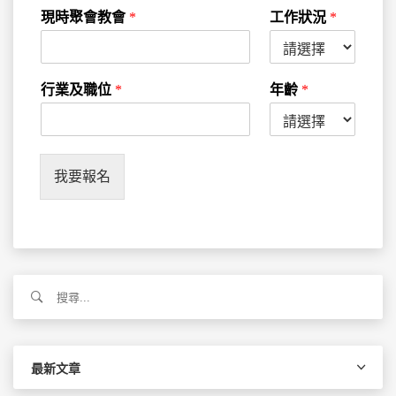
現時聚會教會
*
工作狀況
*
行業及職位
*
年齡
*
我要報名
搜
尋
關
鍵
字:
最新文章