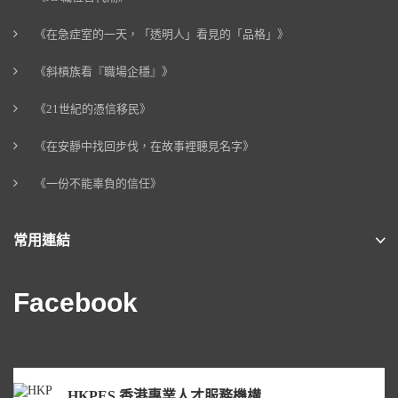
《在急症室的一天，「透明人」看見的「品格」》
《斜槓族看『職場企穩』》
《21世紀的憑信移民》
《在安靜中找回步伐，在故事裡聽見名字》
《一份不能辜負的信任》
常用連結
Facebook
HKPES 香港專業人才服務機構