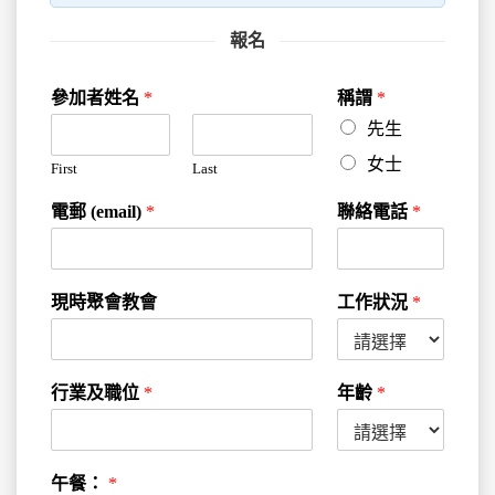
報名
*
參加者姓名
*
稱謂
*
參
先生
加
者
女士
First
Last
姓
名
電郵 (email)
*
聯絡電話
*
*
現時聚會教會
工作狀況
*
行業及職位
*
年齡
*
午餐：
*