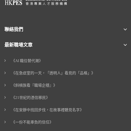
聯絡我們
最新職場文章
《AI 職位替代潮》
《在急症室的一天，「透明人」看見的「品格」》
《斜槓族看『職場企穩』》
《21世紀的憑信移民》
《在安靜中找回步伐，在故事裡聽見名字》
《一份不能辜負的信任》