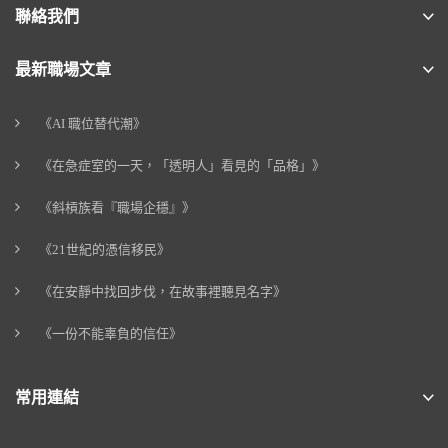
聯絡我們
最新職場文章
《AI 職位替代潮》
《在急症室的一天，「透明人」看見的「品格」》
《斜槓族看『職場企穩』》
《21世紀的憑信移民》
《在安靜中找回步伐，在故事裡聽見名字》
《一份不能辜負的信任》
常用連結