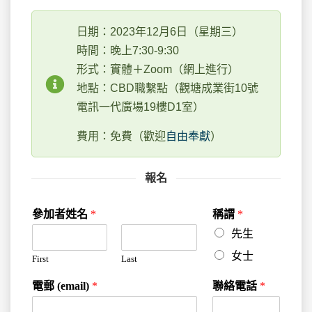
日期：2023年12月6日（星期三）
時間：晚上7:30-9:30
形式：實體＋Zoom（網上進行）
地點：CBD職繫點（觀塘成業街10號
電訊一代廣場19樓D1室）
費用：免費（歡迎
自由奉獻
）
報名
參加者姓名
*
稱謂
*
先生
女士
First
Last
電郵 (email)
*
聯絡電話
*