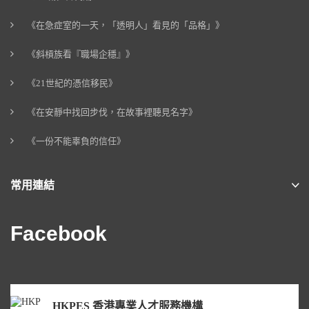
《在急症室的一天，「透明人」看見的「品格」》
《斜槓族看『職場企穩』》
《21世紀的憑信移民》
《在安靜中找回步伐，在故事裡聽見名字》
《一份不能辜負的信任》
常用連結
Facebook
HKPES 香港專業人才服務機構