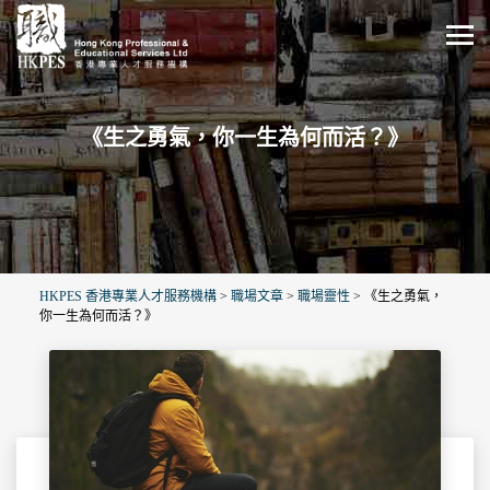
《生之勇氣，你一生為何而活？》
HKPES 香港專業人才服務機構
>
職場文章
>
職場靈性
>
《生之勇氣，
你一生為何而活？》