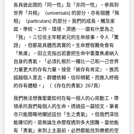
各具彼此間的「同一性」及「非同一性」，參與到
世界「共相」（universals) 的部分，亦有個體「殊
相」（particulars) 的部分。我們的成長，觸及家
庭、學校、工作、環境、濟遇⋯⋯還有什麼為之
「我」。三位信主年輕弟兄的生命故事，令人「驚
訝」，但都是具體而真實的。生命歷程難免會有
「焦慮」，田立克指出若要把生命中重重焦慮納入
自身的勇氣，「必須扎根於一種比一己和一己世界
力量更大的存有力量。接受『被存有肯定』，進而
超越個人意志、群體依賴、信仰規範，而進入終極
的存有體驗。」（《存在的勇氣》267頁）
我們無法想像聖靈如何在每一個人的心底動工，帶
領承托我們每個人的生命。透過這一篇短文，筆者
亦只能簡略地闡述這份「生之勇氣」。但我們深信
能確切的，是無論生命歷程遇到多大困難，當他能
有「勇氣」來到上主面前，必然都能找到療癒的空