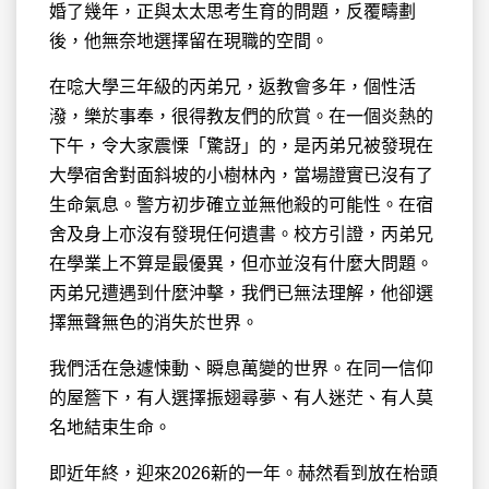
婚了幾年，正與太太思考生育的問題，反覆疇劃
後，他無奈地選擇留在現職的空間。
在唸大學三年級的丙弟兄，返教會多年，個性活
潑，樂於事奉，很得教友們的欣賞。在一個炎熱的
下午，令大家震慄「驚訝」的，是丙弟兄被發現在
大學宿舍對面斜坡的小樹林內，當場證實已沒有了
生命氣息。警方初步確立並無他殺的可能性。在宿
舍及身上亦沒有發現任何遺書。校方引證，丙弟兄
在學業上不算是最優異，但亦並沒有什麼大問題。
丙弟兄遭遇到什麼沖擊，我們已無法理解，他卻選
擇無聲無色的消失於世界。
我們活在急遽悚動、瞬息萬變的世界。在同一信仰
的屋簷下，有人選擇振翅尋夢、有人迷茫、有人莫
名地結束生命。
即近年終，迎來2026新的一年。赫然看到放在枱頭