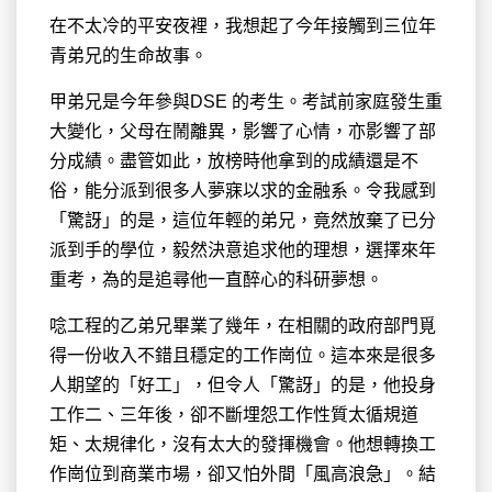
在不太冷的平安夜裡，我想起了今年接觸到三位年
青弟兄的生命故事。
甲弟兄是今年參與DSE 的考生。考試前家庭發生重
大變化，父母在鬧離異，影響了心情，亦影響了部
分成績。盡管如此，放榜時他拿到的成績還是不
俗，能分派到很多人夢寐以求的金融系。令我感到
「驚訝」的是，這位年輕的弟兄，竟然放棄了已分
派到手的學位，毅然決意追求他的理想，選擇來年
重考，為的是追尋他一直醉心的科研夢想。
唸工程的乙弟兄畢業了幾年，在相關的政府部門覓
得一份收入不錯且穩定的工作崗位。這本來是很多
人期望的「好工」，但令人「驚訝」的是，他投身
工作二、三年後，卻不斷埋怨工作性質太循規道
矩、太規律化，沒有太大的發揮機會。他想轉換工
作崗位到商業市場，卻又怕外間「風高浪急」。結