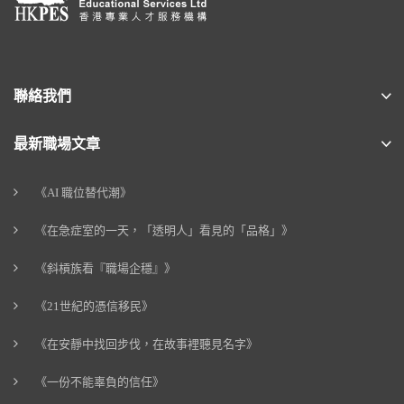
聯絡我們
最新職場文章
《AI 職位替代潮》
《在急症室的一天，「透明人」看見的「品格」》
《斜槓族看『職場企穩』》
《21世紀的憑信移民》
《在安靜中找回步伐，在故事裡聽見名字》
《一份不能辜負的信任》