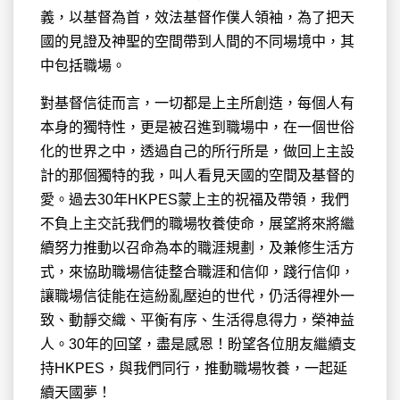
義，以基督為首，效法基督作僕人領袖，為了把天
國的見證及神聖的空間帶到人間的不同場境中，其
中包括職場。
對基督信徒而言，一切都是上主所創造，每個人有
本身的獨特性，更是被召進到職場中，在一個世俗
化的世界之中，透過自己的所行所是，做回上主設
計的那個獨特的我，叫人看見天國的空間及基督的
愛。過去30年HKPES蒙上主的祝福及帶領，我們
不負上主交託我們的職場牧養使命，展望將來將繼
續努力推動以召命為本的職涯規劃，及兼修生活方
式，來協助職場信徒整合職涯和信仰，踐行信仰，
讓職場信徒能在這紛亂壓迫的世代，仍活得裡外一
致、動靜交織、平衡有序、生活得息得力，榮神益
人。30年的回望，盡是感恩！盼望各位朋友繼續支
持HKPES，與我們同行，推動職場牧養，一起延
續天國夢！