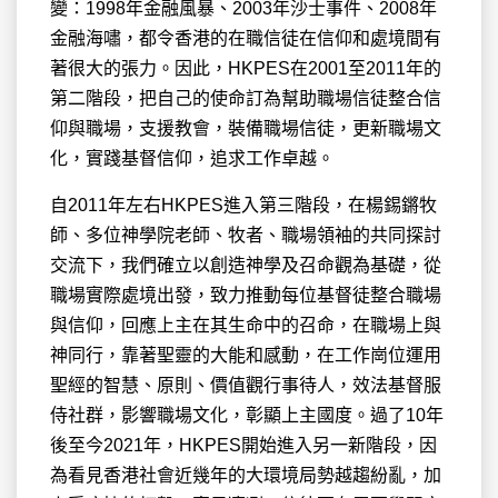
變：1998年金融風暴、2003年沙士事件、2008年
金融海嘯，都令香港的在職信徒在信仰和處境間有
著很大的張力。因此，HKPES在2001至2011年的
第二階段，把自己的使命訂為幫助職場信徒整合信
仰與職場，支援教會，裝備職場信徒，更新職場文
化，實踐基督信仰，追求工作卓越。
自2011年左右HKPES進入第三階段，在楊錫鏘牧
師、多位神學院老師、牧者、職場領袖的共同探討
交流下，我們確立以創造神學及召命觀為基礎，從
職場實際處境出發，致力推動每位基督徒整合職場
與信仰，回應上主在其生命中的召命，在職場上與
神同行，靠著聖靈的大能和感動，在工作崗位運用
聖經的智慧、原則、價值觀行事待人，效法基督服
侍社群，影響職場文化，彰顯上主國度。過了10年
後至今2021年，HKPES開始進入另一新階段，因
為看見香港社會近幾年的大環境局勢越趨紛亂，加