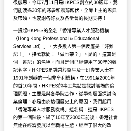
很感恩，今年7月11日是HKPES創立的30週年，我
們能渡過30年的
寒暑和震蕩起伏，全靠上主的恩典
及帶領，也感謝各好友及各堂會的長期支持！
一提起HKPES的全名「香港專業人才服務機構
（Hong Kong Professional & Educational
Services Ltd）」，大多數人第一個反應是「好難
記！」，接著就問：「做乜架？」。是的，這真是
個「難記」的名稱，而且是個已經使用了30年的難
記名字。HKPES是錢秉毅醫生及一班專業人士在
1991年創辦的一個非牟利機構，在1991至2001年
的首10年間，HKPES的事工焦點是探討職場的倫
理問題，主要是與各學院合作，從學術層面探討商
業倫理。亦是由於這個歷史上的原因，我們起用
「香港專業人才服務機構」這名稱，這是HKPES
的第一個階段。過了10年至2000年前後，香港社會
無論在經濟發展以至職場生態，經歷了很大的改