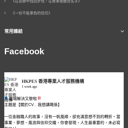
《在安靜中找回步伐，在故事裡聽見名字》
《一份不能辜負的信任》
常用連結
Facebook
HKPES 香港專業人才服務機構
1 week ago
職場解決又黎啦
主題是【關於CV…我想講嘅係】
一位金融職人的故事，沒有一帆風順，卻充滿意想不到的轉折。當
事業、夢想、風浪與信仰交織，你會發現，人生最重要的，未必寫