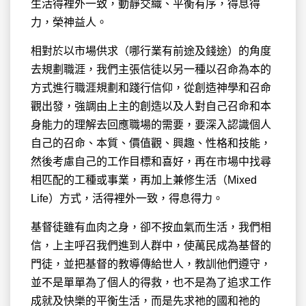
生活得裡外一致，動靜交織、平衡有序，得息得
力，榮神益人。
相對於以市場供求（哪行業有前途及錢途）的角度
去規劃職涯，我們主張信徒以另一種以召命為本的
方式進行職涯規劃和踐行信仰，從創造神學和召命
觀出發，強調由上主的創造以及人對自己召命和本
身能力的理解去回應職場的需要，要深入認識個人
自己的召命、本質、價值觀、興趣、性格和技能，
然後考慮自己的工作目標和喜好，再在市場中找尋
相匹配的工種或事業，再加上兼修生活（Mixed
Life）方式，活得裡外一致，得息得力。
基督徒雖有血肉之身，卻不按血氣而生活，我們相
信，上主呼召我們進到人群中，使萬民成為基督的
門徒，並把基督的教導傳給世人，教訓他們遵守，
並不是單單為了個人的得救，也不是為了追求工作
成就及快樂的平衡生活，而是先求祂的國和祂的