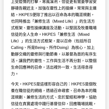
上受疫情的打擊，寒風凜冽，信徒更有需要學習安
靜禱告親近主，加強在靈性上的操練，常常與主連
結，HKPES便除了推出以召命為本的職涯規劃，
也同時推出「兼修生活（Mixed Life）」的生活方
式框架、靈性操練講座及活動，以堅固及牧養職場
信徒的全人生命。HKPES「兼修生活（Mixed
Life）」的生活方式框架，是以召命（包括所召
Calling、所是Being、所作Doing）為核心，加上
動靜交織的靈修與行動節奏，以基督為首的有序生
活，讓我們的靈性、工作與生活不再分割，以整個
生命回應神的召命，活出裡外一致，生活得息得
力。
今天，HKPES是這樣形容自己的：HKPES是個牧
養在職信徒的網絡，透過召命尋索、召命為本的職
涯規劃、兼修生活的方式、忠於聖經和神學，協助
信徒在真實處境中踐行基督信仰，回應職場挑戰，