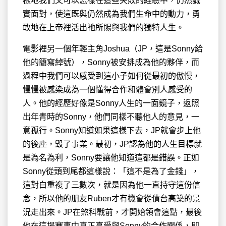
樣地我們又可以怎樣在這些失敗的經驗中，仍然誠
實面對，使這既與仍然成為我們生命中的動力，勇
敢地在上帝裡活出祂所賜與我們的獨特人生。
電影裡另一個年輕主角Joshua（JP，這是Sonny給
他的簡寫綽號），Sonny被安排成為他的夥伴，而
過程中我們可以感受到這小子如何從最初的傲慢，
慢慢被感染成為一個懂得合作和體會別人感受的
人。他的經歷好像是Sonny人生的一面鏡子，返照
出年青時的Sonny，他們同樣不聽他人的意見，一
意孤行。Sonny知道如果這樣下去，JP就會步上他
的後塵，毀了事業。最初，JP認為他的人生目標就
是為名為利，Sonny要讓他知道這都是錯誤。正如
Sonny從頭到尾都這樣說：「這不是為了金錢」，
這對白重複了三數次，就是因為他一直持守這份信
念，所以他的朋友Ruben才有機會從債台高築的景
況走出來。JP在煞科戰前，才開始領會這點，最後
他在這場賽事中真正享受與Sonny的合作關係，即