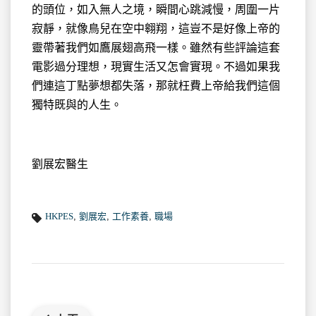
的頭位，如入無人之境，瞬間心跳減慢，周圍一片
寂靜，就像鳥兒在空中翱翔，這豈不是好像上帝的
靈帶著我們如鷹展翅高飛一樣。雖然有些評論這套
電影過分理想，現實生活又怎會實現。不過如果我
們連這丁點夢想都失落，那就枉費上帝給我們這個
獨特既與的人生。
劉展宏醫生
HKPES
,
劉展宏
,
工作素養
,
職場