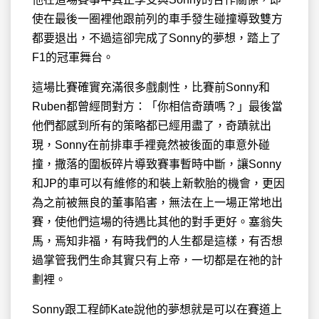
使在最後一圈裡他跟前列的車手發生碰撞導致雙方
都要退出，不過這卻完成了Sonny的夢想，踏上了
F1的冠軍舞台。
這場比賽確實充滿很多戲劇性，比賽前Sonny和
Ruben都曾經問對方：「你相信奇蹟嗎？」最後當
他們都感到所有的策略都已經用盡了，奇蹟就出
現，Sonny在前排車手裡竟然被後面的車意外碰
撞，撒落的圍板碎片導致賽事暫時中斷，讓Sonny
和JP的車可以有維修的和裝上新軟胎的機會，更因
為之前被無良的董事陷害，無法在上一場正常地出
賽，使他們這場的待遇比其他的對手更好。塞翁失
馬，焉知非福，有時我們的人生都是這樣，有否想
過掌管我們生命其實只有上帝，一切都是在祂的計
劃裡。
Sonny跟工程師Kate說他的夢想就是可以在賽道上