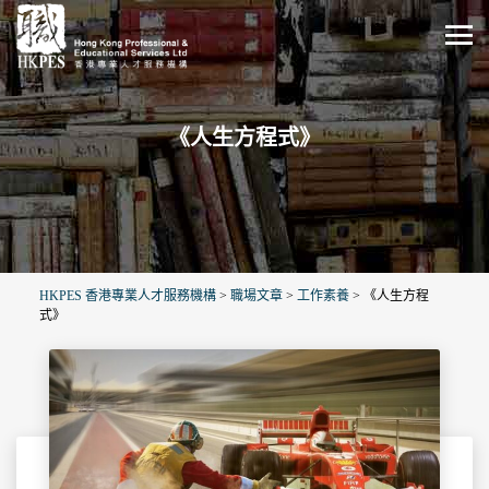
《人生方程式》
HKPES 香港專業人才服務機構
>
職場文章
>
工作素養
>
《人生方程
式》