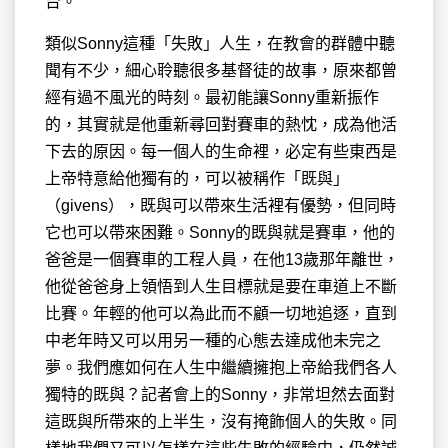
台。
類似Sonny這種「失敗」人生，在教會的群體中聽
聞有不少，細心聆聽很多基督徒的故事，原來都曾
經有過不風光的時刻。最初能讓Sonny重新振作
的，其實就是他重新尋回對賽車的熱忱，成為他活
下去的原因。每一個人的生命裡，必定有些東西是
上帝特意給他獨有的，可以被稱作「既與」
（givens），既與可以帶來生活裡有優勢，但同時
它也可以帶來困難。Sonny的既與就是賽車，他的
爸爸是一個賽車的工程人員，在他13歲那年離世，
他從爸爸身上領悟到人生目標就是要在車道上不斷
比賽。年輕的他可以為此而不顧一切地追逐，直到
中老年時又可以用另一種的心態去達成他未完之
夢。我們應如何在人生中繼續擁抱上帝給我們各人
獨特的既與？記者會上的Sonny，非常坦然去面對
這既與所帶來的上半生，沒有掩飾個人的失敗。同