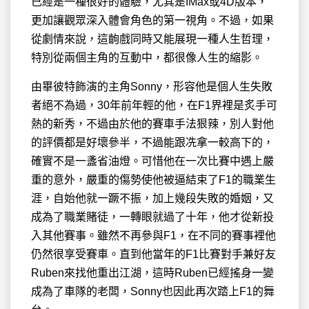
已經是一種很好的體驗，尤其是IMax或4D版本，
更加讓觀眾深入體會角色的第一視角。不過，如果
從劇情來說，這齣戲同時又能展現一種人生哲理，
特別從兩個主角的互動中，都很像人生的縮影。
由畢彼特飾演的主角Sonny，形容他是個人生失敗
者絕不為過，30年前年輕的他，在F1界裡是炙手可
熱的新秀，不過由於他的賽車手法狠辣，別人對他
的評價都是好壞參半，不過能跟冼拿一較高下的，
確實不是一盞省油燈。可惜他在一次比賽中遇上嚴
重的意外，嚴重的傷勢使他被逼結束了F1的職業生
涯，自始他就一蹶不振，加上幾段失敗的婚姻，又
成為了職業賭徒，一轉眼就過了十年，他才從新投
入其他賽事。雖然不再參與F1，在不同的賽事裡他
仍然很享受賽車。直到他當年的F1比賽對手兼好友
Ruben來找他重出江湖，這時Ruben已經搖身一變
成為了車隊的老闆，Sonny也因此再次踏上F1的舞